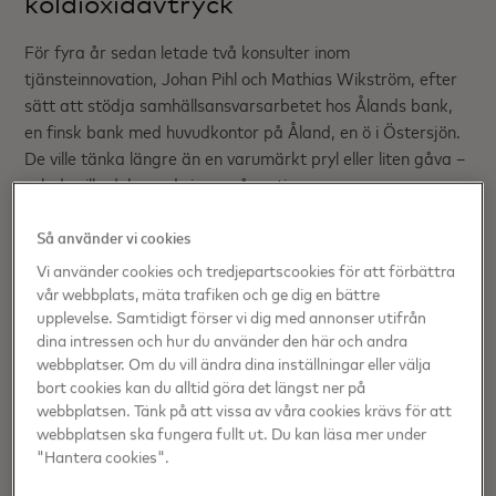
koldioxidavtryck
För fyra år sedan letade två konsulter inom
tjänsteinnovation, Johan Pihl och Mathias Wikström, efter
sätt att stödja samhällsansvarsarbetet hos Ålands bank,
en finsk bank med huvudkontor på Åland, en ö i Östersjön.
De ville tänka längre än en varumärkt pryl eller liten gåva –
och de ville dela med sig av någonting som var
inspirerande.
Så använder vi cookies
Vi använder cookies och tredjepartscookies för att förbättra
vår webbplats, mäta trafiken och ge dig en bättre
upplevelse. Samtidigt förser vi dig med annonser utifrån
dina intressen och hur du använder den här och andra
webbplatser. Om du vill ändra dina inställningar eller välja
bort cookies kan du alltid göra det längst ner på
webbplatsen. Tänk på att vissa av våra cookies krävs för att
webbplatsen ska fungera fullt ut. Du kan läsa mer under
"Hantera cookies".