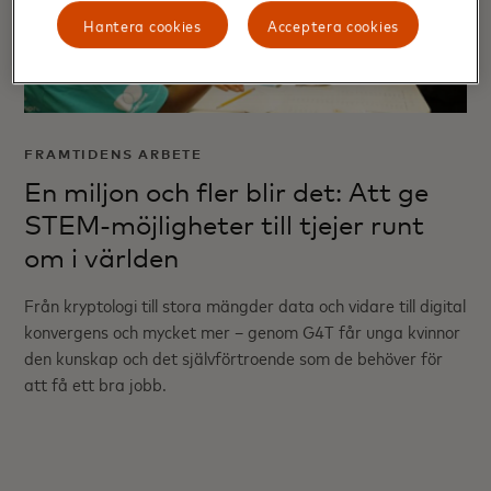
Hantera cookies
Acceptera cookies
FRAMTIDENS ARBETE
En miljon och fler blir det: Att ge
STEM-möjligheter till tjejer runt
om i världen
Från kryptologi till stora mängder data och vidare till digital
konvergens och mycket mer – genom G4T får unga kvinnor
den kunskap och det självförtroende som de behöver för
att få ett bra jobb.