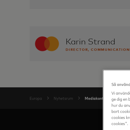
Jessica.Stahlbom@masterc
+46 (840) 903469
Karin Strand
DIRECTOR, COMMUNICATIONS
Karin.Strand@mastercard.
+46 72 143 8615
Så använde
Vi använde
Mediakontakter
Europa
Nyhetsrum
ge dig en 
hur du anv
bort cooki
cookies kr
cookies".