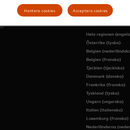
Hantera cookies
Acceptera cookies
EUROPA
sv-
Hela regionen (engels
Österrike (tyska)
Belgien (nederländsk
Belgien (franska)
Tjeckien (tjeckiska)
Danmark (danska)
Frankrike (franska)
Tyskland (tyska)
Ungern (ungerska)
Italien (italienska)
Luxemburg (franska)
Nederländerna (neder