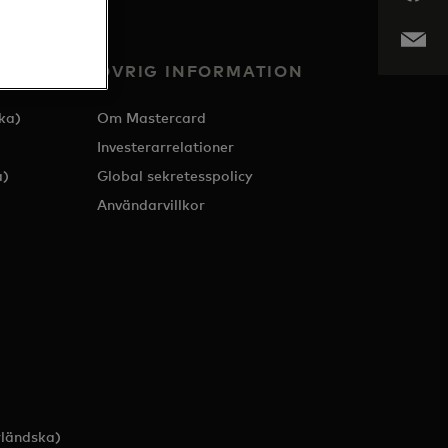
ÖVRIG INFORMATION
ka)
Om Mastercard
Investerarrelationer
a)
Global sekretesspolicy
Användarvillkor
ländska)