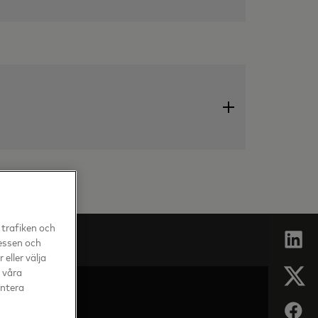
 trafiken och
ressen och
eller välja
v våra
antera