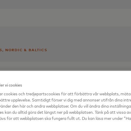
ard.com
, NORDIC & BALTICS
com
r vi cookies
r cookies och tredjepartscookies för att förbättra vår webbplats, mäta
bättre upplevelse. Samtidigt förser vi dig med annonser utifrån dina int
änder den här och andra webbplatser. Om du vill ändra dina inställningar 
es kan du alltid göra det längst ner på webbplatsen. Tänk på att vissa a
ävs för att webbplatsen ska fungera fullt ut. Du kan läsa mer under "H