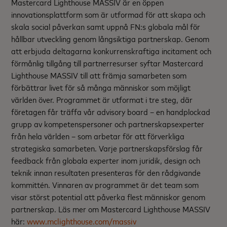
Mastercard Lighthouse MASSIV är en öppen
innovationsplattform som är utformad för att skapa och
skala social påverkan samt uppnå FN:s globala mål för
hållbar utveckling genom långsiktiga partnerskap. Genom
att erbjuda deltagarna konkurrenskraftiga incitament och
förmånlig tillgång till partnerresurser syftar Mastercard
Lighthouse MASSIV till att främja samarbeten som
förbättrar livet för så många människor som möjligt
världen över. Programmet är utformat i tre steg, där
företagen får träffa vår advisory board – en handplockad
grupp av kompetenspersoner och partnerskapsexperter
från hela världen – som arbetar för att förverkliga
strategiska samarbeten. Varje partnerskapsförslag får
feedback från globala experter inom juridik, design och
teknik innan resultaten presenteras för den rådgivande
kommittén. Vinnaren av programmet är det team som
visar störst potential att påverka flest människor genom
partnerskap. Läs mer om Mastercard Lighthouse MASSIV
här:
www.mclighthouse.com/massiv