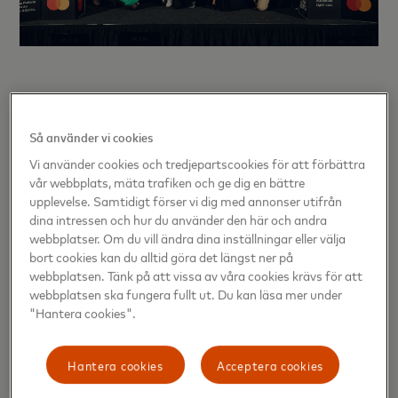
Nordiska finalister i FINITIV programmet
Så använder vi cookies
Under samma prisutdelning i Tallinn presenterades
Vi använder cookies och tredjepartscookies för att förbättra
även vinnarna i Mastercard Lighthouse FINITIV för
vår webbplats, mäta trafiken och ge dig en bättre
våren 2025.
Axiology
utsågs till övergripande
upplevelse. Samtidigt förser vi dig med annonser utifrån
dina intressen och hur du använder den här och andra
vinnare för sin banbrytande lösning för handel med
webbplatser. Om du vill ändra dina inställningar eller välja
reglerade tokeniserade värdepapper.
Bislab
vann
bort cookies kan du alltid göra det längst ner på
den norska klassen och
Partisia
den danska.
webbplatsen. Tänk på att vissa av våra cookies krävs för att
FINITIV-programmet riktar sig till fintech-startups i
webbplatsen ska fungera fullt ut. Du kan läsa mer under
Norden och Baltikum och fokuserar på att skapa
"Hantera cookies".
partnerskap med banker och teknikpartners.
Hantera cookies
Acceptera cookies
Läs mer och ansök till höstens program av