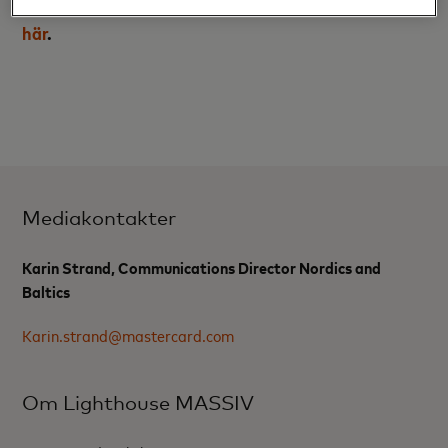
Mastercard Lighthouse MASSIV
här
ooh FINITIV
här
.
Mediakontakter
Karin Strand, Communications Director Nordics and
Baltics
Karin.strand@mastercard.com
Om Lighthouse MASSIV