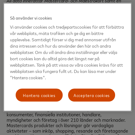
All data innefattar Mastercard- och Maestrokort samt en
studie gjord av GCT Research Inc i Storbritannien, Frankrike,
Ryssland, Spanien, Italien, Tyskland, Nederländerna, Polen
och Sverige samt inställningar till att betala med bärbara
Så använder vi cookies
enheter i Norge, Danmark och Finland.
Vi använder cookies och tredjepartscookies för att förbättra
Data om Sveriges befolkning är baserat på information från
vår webbplats, mäta trafiken och ge dig en bättre
Statistiska centralbyrån.
upplevelse. Samtidigt förser vi dig med annonser utifrån
dina intressen och hur du använder den här och andra
webbplatser. Om du vill ändra dina inställningar eller välja
För mer information kontakta:
bort cookies kan du alltid göra det längst ner på
webbplatsen. Tänk på att vissa av våra cookies krävs för att
Frida Almgren, kommunikationschef Mastercard Norden
och Baltikum,
webbplatsen ska fungera fullt ut. Du kan läsa mer under
+46 703 173 545
"Hantera cookies".
frida_almgren@Mastercard.com
Om Mastercard
Hantera cookies
Acceptera cookies
Mastercard
(NYSE:MA) är ett teknikföretag inom den
globala betalningsindustrin. Vi driver världens snabbaste
nätverk för betalningsprocesser som knyter samman
konsumenter, finansiella institutioner, handlare,
myndigheter och företag i över 210 länder och marknader.
Mastercards produkter och lösningar gör vardagliga
aktiviteter – som inköp, shopping, resande och företagande