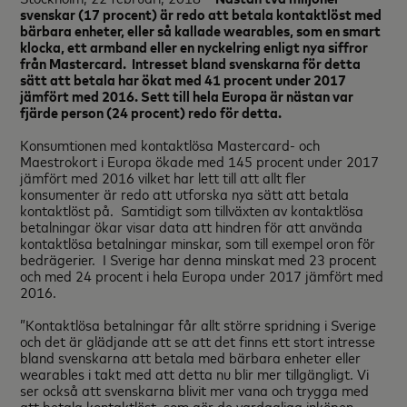
svenskar (17 procent) är redo att betala kontaktlöst med
bärbara enheter, eller så kallade wearables, som en smart
klocka, ett armband eller en nyckelring enligt nya siffror
från Mastercard. Intresset bland svenskarna för detta
sätt att betala har ökat med 41 procent under 2017
jämfört med 2016. Sett till hela Europa är nästan var
fjärde person (24 procent) redo för detta.
Konsumtionen med kontaktlösa Mastercard- och
Maestrokort i Europa ökade med 145 procent under 2017
jämfört med 2016 vilket har lett till att allt fler
konsumenter är redo att utforska nya sätt att betala
kontaktlöst på. Samtidigt som tillväxten av kontaktlösa
betalningar ökar visar data att hindren för att använda
kontaktlösa betalningar minskar, som till exempel oron för
bedrägerier. I Sverige har denna minskat med 23 procent
och med 24 procent i hela Europa under 2017 jämfört med
2016.
”Kontaktlösa betalningar får allt större spridning i Sverige
och det är glädjande att se att det finns ett stort intresse
bland svenskarna att betala med bärbara enheter eller
wearables i takt med att detta nu blir mer tillgängligt. Vi
ser också att svenskarna blivit mer vana och trygga med
att betala kontaktlöst, som gör de vardagliga inköpen