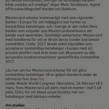
både snabba och smidiga” säger Mats Taraldsson, digital
affärsutvecklingschef Norden och Baltikum.
Mastercard arbetar kontinuerligt med sina utgivande
banker i Europa för att möjliggöra nya former av
kontaktlösa betalningar, och i Sverige är det redan flera
banker som erbjuder sina Mastercardinnehavare att
betala med wearables. Samtidigt samarbetar Mastercard
med handlarna för att se till att deras kunder kan betala
kontaktlöst. Under 2017 ökade antal köpställen som
accepterar kontaktlösa betalningar i Europa med 42
procent jämfört med året innan och 38 procent av alla
europeiska butikstransaktioner genomfördes kontaktlöst
2017.
Läs mer om hur Mastercard arbetar för att göra
kontaktlösa betalningar till en global standard under de
närmaste fem åren
här
.
Under Mobile World Congress i Barcelona, 26 februari till 1
mars, finns Mastercard på plats med en monter i hall 5 på
plats 5D61 för att bland annat berätta mer om
betalningar med bärbara enheter.
Om studien