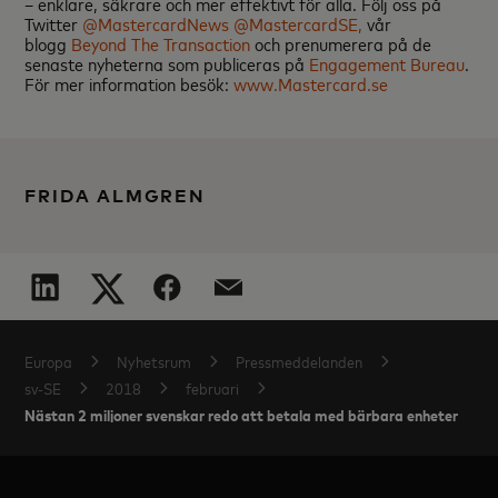
– enklare, säkrare och mer effektivt för alla. Följ oss på
Twitter
@MastercardNews
@MastercardSE,
vår
blogg
Beyond The Transaction
och prenumerera på de
senaste nyheterna som publiceras på
Engagement Bureau
.
För mer information besök:
www.Mastercard.se
FRIDA ALMGREN
Europa
Nyhetsrum
Pressmeddelanden
sv-SE
2018
februari
Nästan 2 miljoner svenskar redo att betala med bärbara enheter