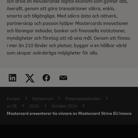
och driva en inkluderande digital ekonomi som gynnar alla,
överallt, genom att göra transaktioner säkra, enkla,
smarta och tillgängliga. Med säkra data och nätverk,
partnerskap och passion hjälper Mastercards innovationer
och lösningar individer, banker och finansiella institutioner,
myndigheter och företag att nå sina mål. Genom att finnas
i mer än 210 länder och platser, bygger vi en hållbar värld
som skapar ovärderliga möjligheter för alla.
Europa
Nyhetsrum
Pressmeddelanden
sv-SE
2024
October 2024
Mastercard presenterar tio vinnare av Mastercard Strive EU Innovatio