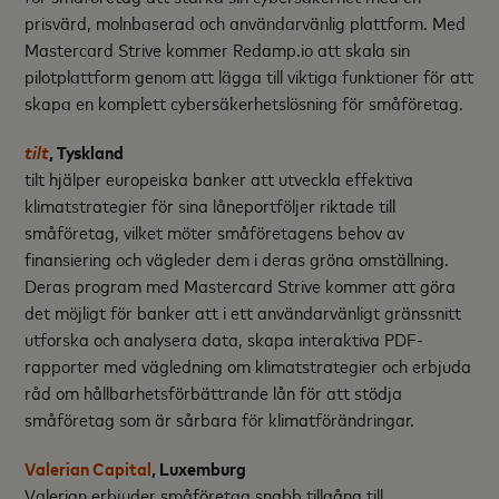
prisvärd, molnbaserad och användarvänlig plattform. Med
Mastercard Strive kommer Redamp.io att skala sin
pilotplattform genom att lägga till viktiga funktioner för att
skapa en komplett cybersäkerhetslösning för småföretag.
tilt
, Tyskland
tilt hjälper europeiska banker att utveckla effektiva
klimatstrategier för sina låneportföljer riktade till
småföretag, vilket möter småföretagens behov av
finansiering och vägleder dem i deras gröna omställning.
Deras program med Mastercard Strive kommer att göra
det möjligt för banker att i ett användarvänligt gränssnitt
utforska och analysera data, skapa interaktiva PDF-
rapporter med vägledning om klimatstrategier och erbjuda
råd om hållbarhetsförbättrande lån för att stödja
småföretag som är sårbara för klimatförändringar.
Valerian Capital
, Luxemburg
Valerian erbjuder småföretag snabb tillgång till