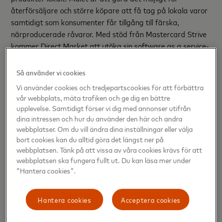
återförsäljare och större köpare att få tag på lokala varor
samtidigt som konsumenter får tillgång till färska,
närproducerade råvaror. Med stöd från Mastercard Strive
kommer Direct Market att utöka sin software as a service-
lösning (SaaS) för marknadsplatsen, förbättra prestandan
och skalbarheten för att möta den växande efterfrågan.
Så använder vi cookies
Vi använder cookies och tredjepartscookies för att förbättra
It Goes Forward
, Nederländerna
vår webbplats, mäta trafiken och ge dig en bättre
It Goes Forward erbjuder Return Article Forwarding, en
upplevelse. Samtidigt förser vi dig med annonser utifrån
SaaS-lösning som revolutionerar e-handelsreturer genom
dina intressen och hur du använder den här och andra
att låta returnerade produkter hoppa över lagret och
webbplatser. Om du vill ändra dina inställningar eller välja
möjliggöra direkta utbyten mellan användare (till
bort cookies kan du alltid göra det längst ner på
webbplatsen. Tänk på att vissa av våra cookies krävs för att
rabatterade priser). Deras program med Mastercard
webbplatsen ska fungera fullt ut. Du kan läsa mer under
Strive kommer att fokusera på att hjälpa europeiska
"Hantera cookies".
småföretag att minska mängden returer, dra nytta av
kostnadsbesparingar, förbättra operationell effektivitet
och minska koldioxidutsläpp genom att minimera
Hantera cookies
Acceptera cookies
transportbehovet och förlänga produktens livslängd.