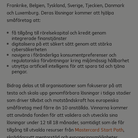
Frankrike, Belgien, Tyskland, Sverige, Tjeckien, Danmark
och Luxemburg. Deras lösningar kommer att hjälpa
småföretag att:
få tillgång till rörelsekapital och kredit genom
integrerade finanstjänster
digitalisera på ett säkert sätt genom att stärka
cybersäkerheten
navigera i föränderliga konsumentpreferenser och
regulatoriska förväntningar kring miljömässig hållbarhet
utnyttja artificiell intelligens för att spara tid och tjäna
pengar.
Bidrag delas ut till organisationer som fokuserar på att
testa och skala upp genomförbara lösningar i tidiga stadier
som driver tillväxt och motståndskraft hos europeiska
småföretag med färre än 10 anställda. Vinnarna kommer
att använda fonden för att validera och utveckla sina
lösningar under 12 till 18 månader, samtidigt som de får
tillgång till utvalda resurser från
Mastercard Start Path
,
skräddarsytt mentorstöd och exponeringsmöjligheter