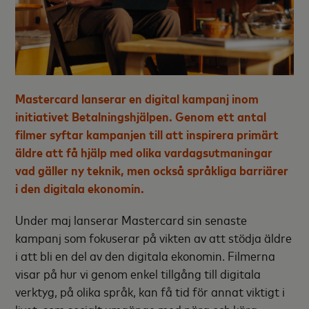
Mastercard lanserar en digital kampanj inom
initiativet Betalningshjälpen. Genom ett antal
filmer syftar kampanjen till att inspirera primärt
äldre att få hjälp med olika vardagsutmaningar
vad gäller ny teknik, men också språkliga barriärer
i den digitala ekonomin.
Under maj lanserar Mastercard sin senaste
kampanj som fokuserar på vikten av att stödja äldre
i att bli en del av den digitala ekonomin. Filmerna
visar på hur vi genom enkel tillgång till digitala
verktyg, på olika språk, kan få tid för annat viktigt i
livet, som socialt umgänge med nära och kära.