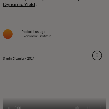
Dynamic Yield
.
Podaci i usluge
Ekonomski institut
opens i
3 min čitanja · 2024