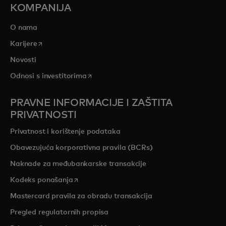
KOMPANIJA
O nama
opens in a new tab
Karijere
Novosti
opens in a new tab
Odnosi s investitorima
PRAVNE INFORMACIJE I ZAŠTITA
PRIVATNOSTI
Privatnost i korištenje podataka
Obavezujuća korporativna pravila (BCRs)
Naknade za međubankarske transakcije
opens in a new tab
Kodeks ponašanja
Mastercard pravila za obradu transakcija
Pregled r
egulatornih propisa