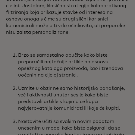
cjelini. Uostalom, klasična strategija kolaborativnog
filtriranja koja prikazuje stavke od interesa na
osnovu onoga s čime su drugi slični korisnici
komunicirali može biti vrlo učinkovita, ali preporuke
nisu zaista personalizirane.
Brzo se samostalno obučite kako biste
preporučili najtačnije artikle na osnovu
opsežnog kataloga proizvoda, kao i trendova
uočenih na cijeloj stranici.
Uzmite u obzir ne samo historijsko ponašanje,
već i aktivnosti unutar sesije kako biste
predstavili artikle s kojima će kupci
najvjerovatnije komunicirati ili koje će kupiti.
Nastavite učiti sa svakim novim podatom
unesenim u model kako biste osigurali da se
rezultati preporuka kontinuirano optimiziraju