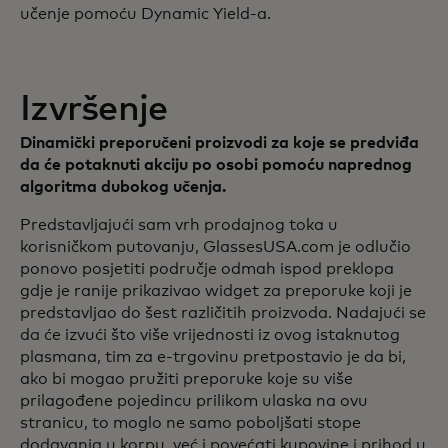
učenje pomoću Dynamic Yield-a.
Izvršenje
Dinamički preporučeni proizvodi za koje se predviđa
da će potaknuti akciju po osobi pomoću naprednog
algoritma dubokog učenja.
Predstavljajući sam vrh prodajnog toka u
korisničkom putovanju, GlassesUSA.com je odlučio
ponovo posjetiti područje odmah ispod preklopa
gdje je ranije prikazivao widget za preporuke koji je
predstavljao do šest različitih proizvoda. Nadajući se
da će izvući što više vrijednosti iz ovog istaknutog
plasmana, tim za e-trgovinu pretpostavio je da bi,
ako bi mogao pružiti preporuke koje su više
prilagođene pojedincu prilikom ulaska na ovu
stranicu, to moglo ne samo poboljšati stope
dodavanja u korpu, već i povećati kupovine i prihod u