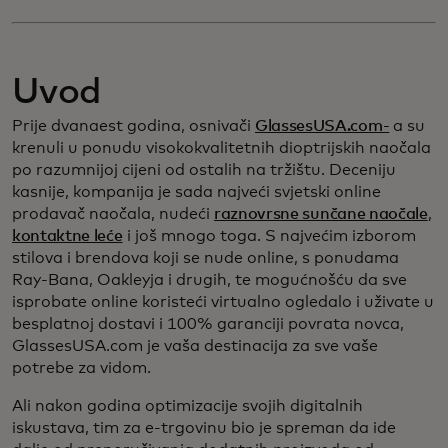
Uvod
Prije dvanaest godina, osnivači
GlassesUSA.com-
a su
krenuli u ponudu visokokvalitetnih dioptrijskih naočala
po razumnijoj cijeni od ostalih na tržištu. Deceniju
kasnije, kompanija je sada najveći svjetski online
prodavač naočala, nudeći
raznovrsne sunčane naočale
,
kontaktne leće
i još mnogo toga. S najvećim izborom
stilova i brendova koji se nude online, s ponudama
Ray-Bana, Oakleyja i drugih, te mogućnošću da sve
isprobate online koristeći virtualno ogledalo i uživate u
besplatnoj dostavi i 100% garanciji povrata novca,
GlassesUSA.com je vaša destinacija za sve vaše
potrebe za vidom.
Ali nakon godina optimizacije svojih digitalnih
iskustava, tim za e-trgovinu bio je spreman da ide