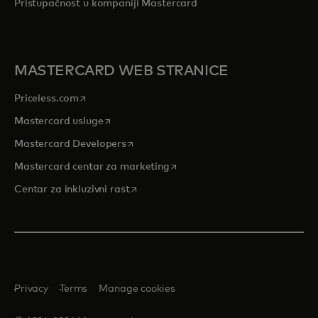
Pristupačnost u kompaniji Mastercard
MASTERCARD WEB STRANICE
opens in a new tab
Priceless.com
opens in a new tab
Mastercard usluge
opens in a new tab
Mastercard Developers
opens in a new tab
Mastercard centar za marketing
opens in a new tab
Centar za inkluzivni rast
Privacy
Terms
Manage cookies