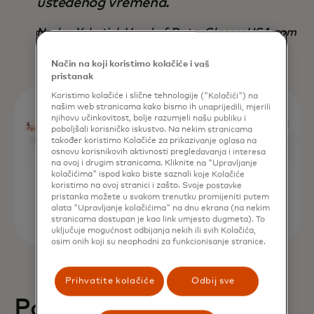
ušteđenog vremena.
Nadav Yekutiel, Head of Data, GlassesUSA.com
Način na koji koristimo kolačiće i vaš
pristanak
Koristimo kolačiće i slične tehnologije ("Kolačići") na
našim web stranicama kako bismo ih unaprijedili, mjerili
njihovu učinkovitost, bolje razumjeli našu publiku i
poboljšali korisničko iskustvo. Na nekim stranicama
također koristimo Kolačiće za prikazivanje oglasa na
osnovu korisnikovih aktivnosti pregledavanja i interesa
na ovoj i drugim stranicama. Kliknite na "Upravljanje
kolačićima" ispod kako biste saznali koje Kolačiće
koristimo na ovoj stranici i zašto. Svoje postavke
pristanka možete u svakom trenutku promijeniti putem
alata "Upravljanje kolačićima" na dnu ekrana (na nekim
stranicama dostupan je kao link umjesto dugmeta). To
uključuje mogućnost odbijanja nekih ili svih Kolačića,
osim onih koji su neophodni za funkcionisanje stranice.
Prihvatite kolačiće
Odbij sve
Povećanje kupovina od