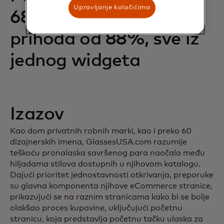
Upravljanje kolačićima
68% i povećanje
prihoda od 88%, sve iz
jednog widgeta
Izazov
Kao dom privatnih robnih marki, kao i preko 60
dizajnerskih imena, GlassesUSA.com razumije
teškoću pronalaska savršenog para naočala među
hiljadama stilova dostupnih u njihovom katalogu.
Dajući prioritet jednostavnosti otkrivanja, preporuke
su glavna komponenta njihove eCommerce stranice,
prikazujući se na raznim stranicama kako bi se bolje
olakšao proces kupovine, uključujući početnu
stranicu, koja predstavlja početnu tačku ulaska za