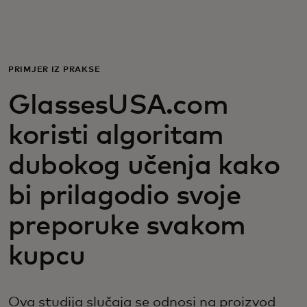
Za vas
Za biznis
PRIMJER IZ PRAKSE
GlassesUSA.com
Za svijet
koristi algoritam
Za inovatore
dubokog učenja kako
bi prilagodio svoje
Novosti i trendovi
preporuke svakom
kupcu
Ova studija slučaja se odnosi na proizvod