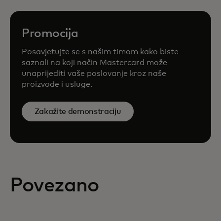
Promocija
Posavjetujte se s našim timom kako biste
saznali na koji način Mastercard može
unaprijediti vaše poslovanje kroz naše
proizvode i usluge.
Zakažite demonstraciju
Povezano