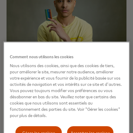
Comment nous utilisons les cookies
Nous utilisons des cookies, ainsi que des cookies de tiers,
Bunq est la première banque à
pour améliorer le site, mesurer notre audience, améliorer
lancer la fonctionnalité True
votre expérience et vous fournir de la publicité basée sur vos
activités de navigation et vos intérêts sur ce site et d'autres.
Name™ en Europe avec
Vous pouvez toujours modifier vos préférences ou vous
Mastercard en soutien aux
désabonner en bas du site. Veuillez noter que certains des
personnes transgenres et non
cookies que nous utilisons sont essentiels au
fonctionnement des parties du site. Voir "Gérer les cookies"
binaires
pour plus de détails.
Gérer les cookies
Accepter les cookies