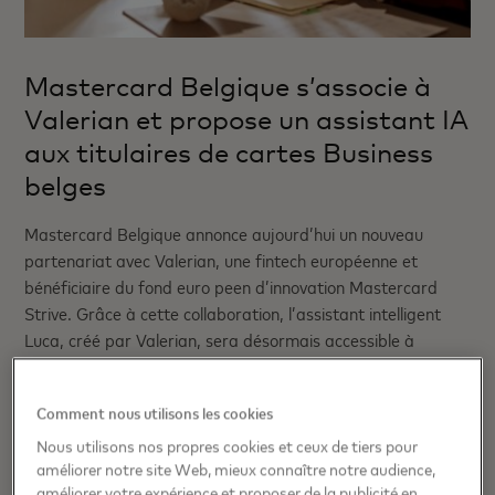
Mastercard Belgique s’associe à
Valerian et propose un assistant IA
aux titulaires de cartes Business
belges
Mastercard Belgique annonce aujourd’hui un nouveau
partenariat avec Valerian, une fintech européenne et
bénéficiaire du fond euro peen d’innovation Mastercard
Strive. Grâce à cette collaboration, l’assistant intelligent
Luca, créé par Valerian, sera désormais accessible à
l’ensemble des titulaires de cartes Mastercard Business en
Belgique via Mastercard Business Bonus.
Comment nous utilisons les cookies
Nous utilisons nos propres cookies et ceux de tiers pour
améliorer notre site Web, mieux connaître notre audience,
améliorer votre expérience et proposer de la publicité en