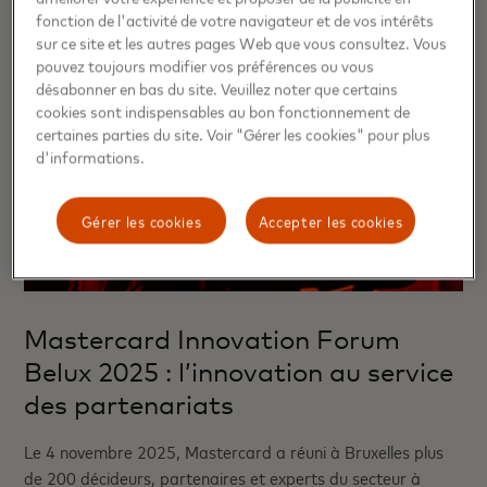
fonction de l'activité de votre navigateur et de vos intérêts
sur ce site et les autres pages Web que vous consultez. Vous
pouvez toujours modifier vos préférences ou vous
désabonner en bas du site. Veuillez noter que certains
cookies sont indispensables au bon fonctionnement de
certaines parties du site. Voir "Gérer les cookies" pour plus
d'informations.
Gérer les cookies
Accepter les cookies
Mastercard Innovation Forum
Belux 2025 : l’innovation au service
des partenariats
Le 4 novembre 2025, Mastercard a réuni à Bruxelles plus
de 200 décideurs, partenaires et experts du secteur à