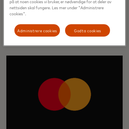
betalingssystemer i stor skala. Løsningen kombinerer
på at noen cookies vi bruker, er nødvendige for at deler av
nettsiden skal fungere. Les mer under "Administrere
Mastercards omfattende innsikt innen svindel og globale
cookies".
nettverksovervåkning med cybersikkerhetsdata fra
Recorded Future. Målet er å hjelpe banker med å oppdage,
forhindre og håndtere digital svindel før den finner sted.
Administrere cookies
Godta cookies