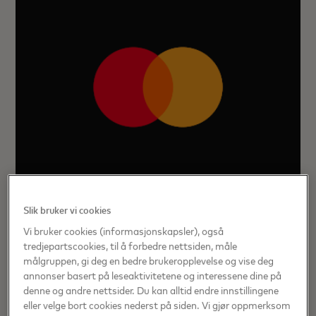
Slik bruker vi cookies
Mastercard lanserer
Vi bruker cookies (informasjonskapsler), også
sikkerhetsløsning for å bekjempe
tredjepartscookies, til å forbedre nettsiden, måle
betalingssvindel i stor skala
målgruppen, gi deg en bedre brukeropplevelse og vise deg
annonser basert på leseaktivitetene og interessene dine på
Mastercard lanserer i dag Mastercard Threat Intelligence,
denne og andre nettsider. Du kan alltid endre innstillingene
den første løsningen som anvender innsikt om trusler på
eller velge bort cookies nederst på siden. Vi gjør oppmerksom