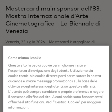
Mastercard main sponsor dell’83.
Mostra Internazionale d’Arte
Cinematografica - La Biennale di
Venezia
Venezia, 23 luglio 2026 – Mastercard è orgogliosa di
rinnovare per il decimo anno consecutivo la sponsorship
dell’83. Mostra Internazionale d’Arte Cinematografica - La
Come usiamo i cookie
Biennale di Venezia (2 - 12 settembre), la rassegna
Questo sito fa uso di cookie per migliorare il sito e
cinematografica più antica al mondo che, dal 1932, riunisce
l'esperienza di navigazione degli utenti. Utilizziamo sia
eccellenze del cinema, operatori e appassionati attorno allo
cookie tecnici sia cookie di terze parti per misurare la nostra
storico Palazzo del Cinema, sul Lungomare Marconi del
audience e inviare messaggi promozionali sulla base delle
Lido di Venezia.
attività e degli interessi degli utenti, su questo e altri siti.
L'utente può sempre cambiare le proprie preferenze o negare
il consenso alla fine del sito. Alcuni cookie sono fondamentali
affinchè il sito funzioni. Vedi "Gestisci Cookie" per maggiori
informazioni.