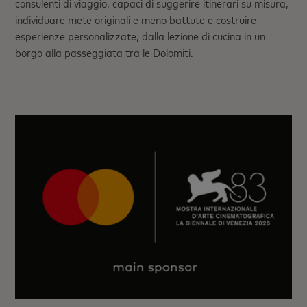
consulenti di viaggio, capaci di suggerire itinerari su misura,
individuare mete originali e meno battute e costruire
esperienze personalizzate, dalla lezione di cucina in un
borgo alla passeggiata tra le Dolomiti.