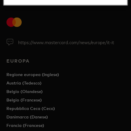
https://www.mastercard.com/news/europe/it-it
EUROPA
Regione europea (Inglese)
Austria (Tedesco)
Belgio (Olandese)
Belgio (Francese)
Repubblica Ceca (Ceco)
Danimarca (Danese)
Francia (Francese)