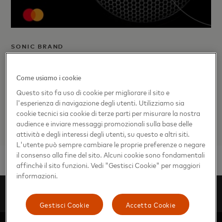
SONIC BRAND
Sound On: Mastercard Debuts
Sonic Brand
Come usiamo i cookie
Questo sito fa uso di cookie per migliorare il sito e
l'esperienza di navigazione degli utenti. Utilizziamo sia
cookie tecnici sia cookie di terze parti per misurare la nostra
audience e inviare messaggi promozionali sulla base delle
attività e degli interessi degli utenti, su questo e altri siti.
L'utente può sempre cambiare le proprie preferenze o negare
il consenso alla fine del sito. Alcuni cookie sono fondamentali
affinchè il sito funzioni. Vedi "Gestisci Cookie" per maggiori
informazioni.
Kit stampa digitali
Europa
Redazione
Gestisci Cookie
Accetta Cookie