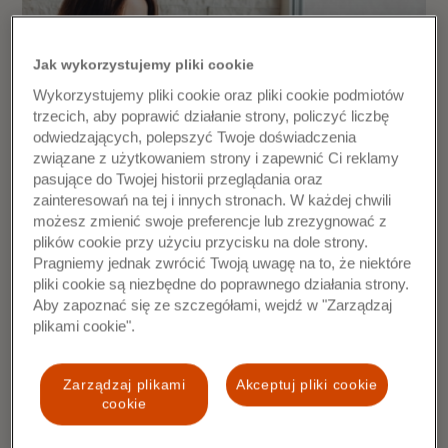
Jak wykorzystujemy pliki cookie
Wykorzystujemy pliki cookie oraz pliki cookie podmiotów
trzecich, aby poprawić działanie strony, policzyć liczbę
odwiedzających, polepszyć Twoje doświadczenia
związane z użytkowaniem strony i zapewnić Ci reklamy
pasujące do Twojej historii przeglądania oraz
zainteresowań na tej i innych stronach. W każdej chwili
możesz zmienić swoje preferencje lub zrezygnować z
plików cookie przy użyciu przycisku na dole strony.
Polki a przedsiębiorczość: wiele
Pragniemy jednak zwrócić Twoją uwagę na to, że niektóre
marzy o własnym biznesie, ale brak
pliki cookie są niezbędne do poprawnego działania strony.
Aby zapoznać się ze szczegółami, wejdź w "Zarządzaj
wiary w siebie wstrzymuje je przed
plikami cookie".
„przejściem na swoje”
Zarządzaj plikami
Akceptuj pliki cookie
- Niemal połowa respondentek z Polski rozważała
cookie
założenie lub prowadzenie firmy, ale jedna trzecia
jeszcze nie zrobiła kroku w tym kierunku; - Brak wiary we