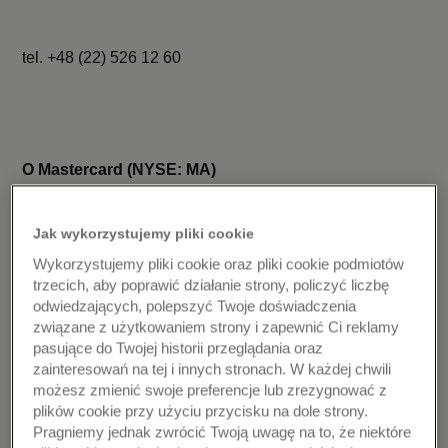
tel. +48 (22) 526 12 60
O Mastercard (NYSE: MA)
Mastercard
jest globalną firmą technologiczną działającą
Jak wykorzystujemy pliki cookie
w obszarze płatności. Naszą misją jest włączanie i
wspieranie rozwoju cyfrowej gospodarki, która przynosi
Wykorzystujemy pliki cookie oraz pliki cookie podmiotów
korzyści wszystkim i wszędzie, oferując transakcje, które
trzecich, aby poprawić działanie strony, policzyć liczbę
odwiedzających, polepszyć Twoje doświadczenia
są bezpieczne, proste, inteligentne oraz łatwo dostępne.
związane z użytkowaniem strony i zapewnić Ci reklamy
Dzięki bezpiecznemu wykorzystaniu danych,
pasujące do Twojej historii przeglądania oraz
możliwościom naszej sieci i partnerstwom oraz ciągłej
zainteresowań na tej i innych stronach. W każdej chwili
pasji, nasze innowacje i rozwiązania pomagają
możesz zmienić swoje preferencje lub zrezygnować z
konsumentom, instytucjom finansowym, sektorowi
plików cookie przy użyciu przycisku na dole strony.
publicznemu i przedsiębiorstwom, w pełni realizować
Pragniemy jednak zwrócić Twoją uwagę na to, że niektóre