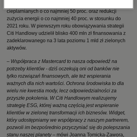
zrealizował cel redukcji emisji własnych gazów
cieplarnianych o co najmniej 50 proc. oraz redukcji
zużycia energii o co najmniej 40 proc. w stosunku do
2021 roku. W pierwszym roku obowiązywania strategii
Citi Handlowy udzielił blisko 400 mln zł finansowania z
zadeklarowanego na 3 lata poziomu 1 mld zł zielonych
aktywów.
– Współpraca z Mastercard to nasza odpowiedź na
potrzeby klientów - dziś oczekują oni od banków nie
tylko rozwiązań finansowych, ale też wspierania
ważnych dla nich wartości. Ochrona środowiska to dla
wielu nie kwestia mody, lecz odpowiedzialności za
przyszłe pokolenia. W Citi Handlowym realizujemy
strategię ESG, której ważną częścią jest wspieranie
klientów w zielonej transformacji ich biznesów. Widget,
który udostępniamy we współpracy z naszym partnerem,
pozwoli im bezpośrednio przyczyniać się do polepszania
stanu naszej planety
– mówi Joanna Tomicka-Zawora,