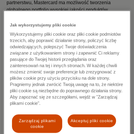
partnerstwu, Mastercard ma możliwość tworzenia
globalnego portfolio wysokiej jakości produktów
mających wpływ na klimat, społeczności i
bioróżnorodność. Oprócz współpracy z instytucjami
Jak wykorzystujemy pliki cookie
naukowymi, koalicja zrzesza blisko 140 partnerów z
Wykorzystujemy pliki cookie oraz pliki cookie podmiotów
całego świata, którzy wspierają program zobowiązując
trzecich, aby poprawić działanie strony, policzyć liczbę
się do prowadzenia kampanii, które są zgodne z ich
odwiedzających, polepszyć Twoje doświadczenia
celami biznesowymi, ale jednocześnie zaangażują
związane z użytkowaniem strony i zapewnić Ci reklamy
pasujące do Twojej historii przeglądania oraz
konsumentów do prośrodowiskowych działań. Dzięki
zainteresowań na tej i innych stronach. W każdej chwili
zainteresowaniu, jakim cieszy się projekt, w ostatnim
możesz zmienić swoje preferencje lub zrezygnować z
czasie Priceless Planet Coalition został rozszerzony o
plików cookie przy użyciu przycisku na dole strony.
18 nowych obszarów na 6 kontynentach.
Pragniemy jednak zwrócić Twoją uwagę na to, że niektóre
pliki cookie są niezbędne do poprawnego działania strony.
Citi Handlowy od lat angażuje się w działania na rzecz
Aby zapoznać się ze szczegółami, wejdź w "Zarządzaj
środowiska. Istotnymi elementami strategii banku na lata
plikami cookie".
2022-2024 są cele z obszaru zrównoważonego rozwoju,
zakładające wspieranie klientów, w zielonej
Zarządzaj plikami
Akceptuj pliki cookie
transformacji oraz zobowiązują bank do redukcji
cookie
własnego śladu węglowego. W tym roku bank