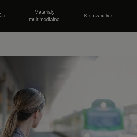
Materiały
ści
Kierownictwo
multimedialne