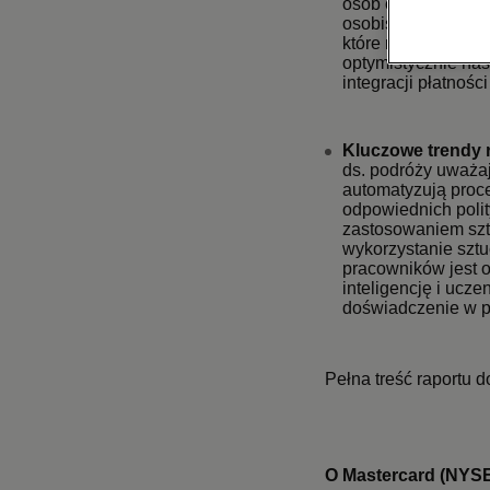
osób odpowiedzialn
osobistych kart do
które mają rozwią
optymistycznie nas
integracji płatnośc
Kluczowe trendy r
ds. podróży uważaj
automatyzują proc
odpowiednich polit
zastosowaniem sztu
wykorzystanie sztu
pracowników jest 
inteligencję i uc
doświadczenie w po
Pełna treść raportu d
O Mastercard
(NYSE