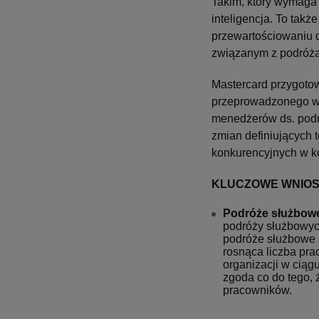
Takim, który wymaga
inteligencja. To ta
przewartościowaniu d
związanym z podróża
Mastercard przygotow
przeprowadzonego wś
menedżerów ds. podr
zmian definiujących 
konkurencyjnych w ko
KLUCZOWE WNIOS
Podróże służbowe
podróży służbowyc
podróże służbowe s
rosnąca liczba pr
organizacji w cią
zgoda co do tego, 
pracowników.