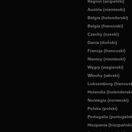
Region (angielski)
Austria (niemiecki)
Belgia (holenderski)
Belgia (francuski)
Czechy (czeski)
Dania (duński)
Francja (francuski)
Niemcy (niemiecki)
Węgry (węgierski)
Włochy (włoski)
Luksemburg (francusk
Holandia (holenderski
Norwegia (norweski)
Polska (polski)
Portugalia (portugalsk
Hiszpania (hiszpański