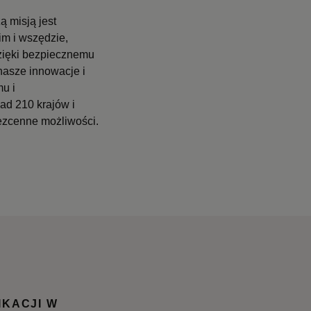
ą misją jest
im i wszędzie,
 Dzięki bezpiecznemu
 nasze innowacje i
u i
ad 210 krajów i
bezcenne możliwości.
IKACJI W