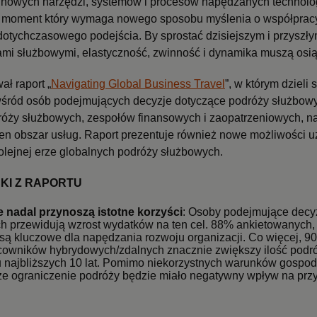
 nowych narzędzi, systemów i procesów napędzanych technolog
kże moment który wymaga nowego sposobu myślenia o współprac
otychczasowego podejścia. By sprostać dzisiejszym i przyszł
mi służbowymi, elastyczność, zwinność i dynamika muszą osi
ał raport „
Navigating Global Business Travel
”, w którym dzieli
ród osób podejmujących decyzje dotyczące podróży służbowy
óży służbowych, zespołów finansowych i zaopatrzeniowych, n
ten obszar usług. Raport prezentuje również nowe możliwości 
lejnej erze globalnych podróży służbowych.
KI Z RAPORTU
 nadal przynoszą istotne korzyści
: Osoby podejmujące decy
h przewidują wzrost wydatków na ten cel. 88% ankietowanych, 
ą kluczowe dla napędzania rozwoju organizacji. Co więcej, 9
acowników hybrydowych/zdalnych znacznie zwiększy ilość podr
gu najbliższych 10 lat. Pomimo niekorzystnych warunków gospo
że ograniczenie podróży będzie miało negatywny wpływ na przy