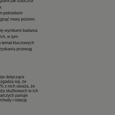
iami jak sztuczna
y,
ym potrzebom
ągnąć nowy poziom.
 się wynikami badania
ch, w tym
a temat kluczowych
uzyskania przewag
zje dotyczące
zgadza się, że
0% z nich uważa, że
óży służbowych w ich
darczych panuje
chody i rotację