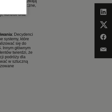
 organizacji używają
ania technologiczne,
 są również
, kontroli oraz
kiwania
: Decydenci
e systemy, które
lizować się do
SG. Innym głównym
entów twierdzi, że
ji podróży dla
ować w sztuczną
lizowane