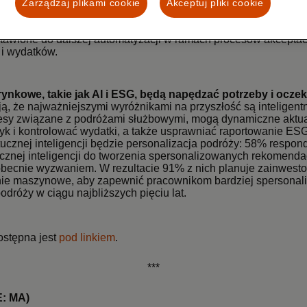
ych za podróże służbowe, 1 na 3 twierdzi, że pracownicy w ich
Zarządzaj plikami cookie
Akceptuj pliki cookie
 rezerwacji podróży (33%). Na horyzoncie pojawiają się rozwiąz
zać ten problem. Osoby podejmujące decyzje dotyczące podróży
tawione do dalszej automatyzacji w ramach procesów akceptacji
i i wydatków.
ynkowe, takie jak AI i ESG, będą napędzać potrzeby i ocze
ą, że najważniejszymi wyróżnikami na przyszłość są inteligentn
esy związane z podróżami służbowymi, mogą dynamiczne aktua
yk i kontrolować wydatki, a także usprawniać raportowanie E
cznej inteligencji będzie personalizacja podróży: 58% respond
cznej inteligencji do tworzenia spersonalizowanych rekomendac
obecnie wyzwaniem. W rezultacie 91% z nich planuje zainwest
zenie maszynowe, aby zapewnić pracownikom bardziej spersona
dróży w ciągu najbliższych pięciu lat.
ostępna jest
pod linkiem
.
***
: MA)