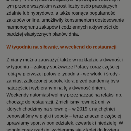
tym przede wszystkim wzrost liczby osób pracujących
zdalnie lub hybrydowo, a także rosnąca popularność
zakupów online, umożliwiły konsumentom dostosowanie
harmonogramu zakupów i codziennych aktywności do
bardziej elastycznych planów dnia.
W tygodniu na siłownię, w weekend do restauracji
Zmiany można zauważyć także w rozkładzie aktywności
w tygodniu – zakupy spożywcze Polacy coraz częściej
robią w pierwszej połowie tygodnia - we wtorki i środy -
zamiast zatłoczonej soboty, która przed pandemią była
najczęściej wybieranym na tę aktywność dniem.
Weekendy natomiast wolimy przeznaczać na relaks, np.
chodząc do restauracji. Zmieliliśmy również dni, w
których chodzimy na siłownię – w 2019 r. najchętniej
trenowaliśmy w piątki i soboty – teraz znacznie częściej
uprawiamy sport w poniedziałek, czwartek i niedzielę. W
sobotę coraz rzadziej wybieramy się z kolei do fryzjera,