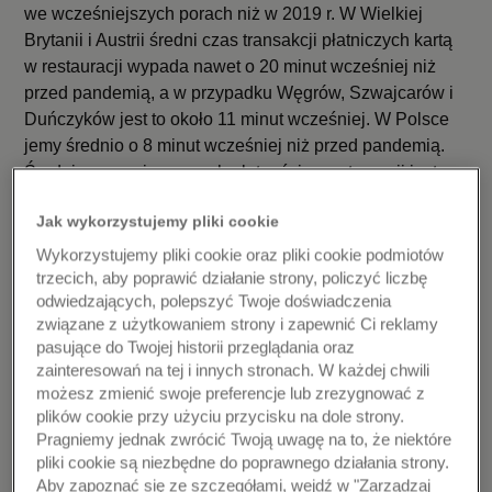
we wcześniejszych porach niż w 2019 r. W Wielkiej
Brytanii i Austrii średni czas transakcji płatniczych kartą
w restauracji wypada nawet o 20 minut wcześniej niż
przed pandemią, a w przypadku Węgrów, Szwajcarów i
Duńczyków jest to około 11 minut wcześniej. W Polsce
jemy średnio o 8 minut wcześniej niż przed pandemią.
Średnia pora wieczornych płatności w restauracji jest u
nas najwcześniejsza spośród wszystkich badanych
Jak wykorzystujemy pliki cookie
europejskich krajów (19:40). Jemy kolację o niemalże
1,5 godziny wcześniej niż Włosi (21:05), którzy znajdują
Wykorzystujemy pliki cookie oraz pliki cookie podmiotów
się na drugim końcu zestawienia, jako naród, który
trzecich, aby poprawić działanie strony, policzyć liczbę
odwiedzających, polepszyć Twoje doświadczenia
najpóźniej kończy wizyty w lokalu.
związane z użytkowaniem strony i zapewnić Ci reklamy
pasujące do Twojej historii przeglądania oraz
„Obserwowane przez nas zmiany w nawykach
zainteresowań na tej i innych stronach. W każdej chwili
zakupowych konsumentów odzwierciedlają głęboką
możesz zmienić swoje preferencje lub zrezygnować z
transformację sposobu, w jaki ludzie zarządzają swoim
plików cookie przy użyciu przycisku na dole strony.
czasem i nadają priorytet doświadczeniom. Nie jest to
Pragniemy jednak zwrócić Twoją uwagę na to, że niektóre
przejściowy trend, ale nowa rzeczywistość, w której
pliki cookie są niezbędne do poprawnego działania strony.
wcześniejsze planowanie i wygoda odgrywają kluczową
Aby zapoznać się ze szczegółami, wejdź w "Zarządzaj