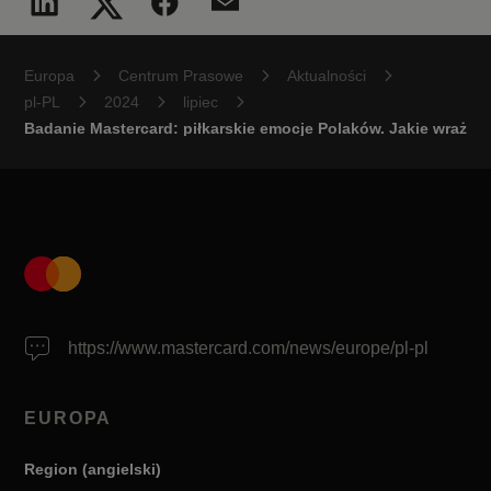
Europa
Centrum Prasowe
Aktualności
pl-PL
2024
lipiec
Badanie Mastercard: piłkarskie emocje Polaków. Jakie wraże
https://www.mastercard.com/news/europe/pl-pl
EUROPA
Region (angielski)