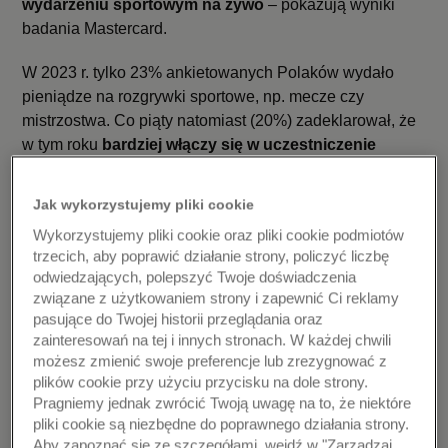
wydarzeniu sportowym na żywo
– pokazują wyniki
badania Mastercard.
W 2023 r. tylko 23% ankietowanych Polaków wydało
pieniądze na rozgrywki sportowe, np. mecze czy
mistrzostwa. Co piąty natomiast (20%) zadeklarował, że
w tym roku
bardziej włączy się w uczestniczenie
w widowiskach sportowych
. Przedkładanie
doświadczeń nad rzeczy materialne to już silny trend
Jak wykorzystujemy pliki cookie
wśród Polaków – co czwarty respondent przyznał, że
Wykorzystujemy pliki cookie oraz pliki cookie podmiotów
coraz bardziej lubi wydawać pieniądze na
trzecich, aby poprawić działanie strony, policzyć liczbę
doświadczenia i próbowanie „czegoś nowego”
, a co
odwiedzających, polepszyć Twoje doświadczenia
piąty stawia wyżej niezapomniane przeżycia nad
związane z użytkowaniem strony i zapewnić Ci reklamy
gromadzeniem dóbr materialnych. 8 na 10
pasujące do Twojej historii przeglądania oraz
ankietowanych potwierdziło również, że
warto wydawać
zainteresowań na tej i innych stronach. W każdej chwili
pieniądze na budowanie doświadczeń.
Zdaniem 43%
możesz zmienić swoje preferencje lub zrezygnować z
plików cookie przy użyciu przycisku na dole strony.
- właśnie to zapewnia im
najlepsze wspomnienia
Pragniemy jednak zwrócić Twoją uwagę na to, że niektóre
w życiu
, a w przypadku 36% - pomaga spojrzeć na świat
pliki cookie są niezbędne do poprawnego działania strony.
z innej perspektywy.
Aby zapoznać się ze szczegółami, wejdź w "Zarządzaj