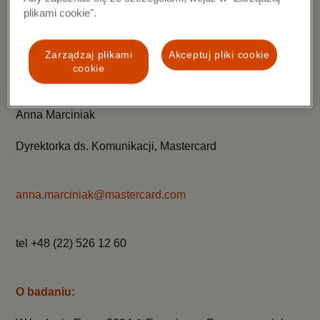
plikami cookie".
***
Zarządzaj plikami
Akceptuj pliki cookie
cookie
Kontakt dla mediów
Anna Marciniak
Dyrektorka ds. Komunikacji, Mastercard
anna.marciniak@mastercard.com
tel +48 (22) 526 12 60
O badaniu: