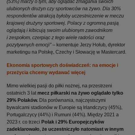
(53%) marzy o tym, aby oglądać zmagania swoich
ulubionych drużyn czy sportowców na żywo. Dla 30%
respondentów atrakcją byłoby uczestniczenie w meczu
krajowej drużyny sportowej. Polacy z ogromną pasją
oglądają i kibicują swoim ulubionym zawodnikom
i zespołom, czerpiąc z tego wiele radości oraz
pozytywnych emocji”
– komentuje Jerzy Hołub, dyrektor
marketingu na Polskę, Czechy i Słowację w Mastercard.
Ekonomia sportowych doświadczeń: na emocje i
przeżycia chcemy wydawać więcej
Mimo wielkiej pasji do piłki nożnej, na przestrzeni
ostatnich 3 lat
mecz piłkarski na żywo oglądało tylko
29% Polaków.
Dla porównania, najczęstszymi
bywalcami stadionów w Europie są Irlandczycy (45%),
Portugalczycy (44%) i Rumuni (44%). Między 2021 a
2023 r. co trzeci
Polak i 29% Europejczyków
zadeklarowało, że uczestniczyło natomiast w innym