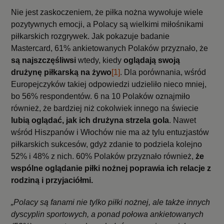
Nie jest zaskoczeniem, że piłka nożna wywołuje wiele
pozytywnych emocji, a Polacy są wielkimi miłośnikami
piłkarskich rozgrywek. Jak pokazuje badanie
Mastercard, 61% ankietowanych Polaków przyznało, że
są najszczęśliwsi
wtedy, kiedy
oglądają swoją
drużynę piłkarską na żywo
[1]
. Dla porównania, wśród
Europejczyków takiej odpowiedzi udzieliło nieco mniej,
bo 56% respondentów. 6 na 10 Polaków oznajmiło
również, że bardziej niż cokolwiek innego na świecie
lubią oglądać, jak ich drużyna strzela gola
. Nawet
wśród Hiszpanów i Włochów nie ma aż tylu entuzjastów
piłkarskich sukcesów, gdyż zdanie to podziela kolejno
52% i 48% z nich. 60% Polaków przyznało również,
że
wspólne oglądanie piłki nożnej poprawia ich relacje z
rodziną i przyjaciółmi.
„Polacy są fanami nie tylko piłki nożnej, ale także innych
dyscyplin sportowych, a ponad połowa ankietowanych