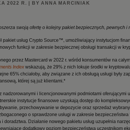
A 2022 R. | BY ANNA MARCINIAK
szerza swoją ofertę o kolejny pakiet bezpiecznych, pewnych i
ł pakiet usług Crypto Source™, umożliwiający instytucjom fin
 nowych funkcji w zakresie bezpiecznej obsługi transakcji w kry
nego przez Mastercard w 2022 r. wśród konsumentów na całym
ments Index
wskazują, że 29% z nich lokuje środki w kryptowal
lejne 65% chciałoby, aby związane z ich obsługą usługi były z
ansową, której są już klientami.*
z nadzorowanymi i licencjonowanymi podmiotami oferującymi u
rtnerskie instytucje finansowe uzyskają dostęp do kompleksow
bywanie, przechowywanie w depozycie oraz sprzedaż wybran
zbogaconego o sprawdzone usługi w zakresie bezpieczeństwa 
 i doradztwa. Działanie nowego pakietu usług uzupełnia narzę
pewniające dodatkowy poziom bezpieczeństwa uczestnikom ek