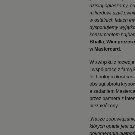
dzisiaj ogłaszamy, o
miliardowi użytkowni
w ostatnich latach i
dysponujemy wyjątko
konsumentom najbard
Bhalla, Wiceprezes
w Mastercard.
W związku z rozwojem
i współpracę z firmą
technologii
blockcha
obsługi obrotu krypo
a zadaniem Mastercar
przez partnera z int
niezakłócony.
„
Nasze zobowiązanie j
których oparte jest 
dokonywania płatnoś