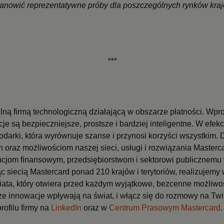
tanowić reprezentatywne próby dla poszczególnych rynków kra
***
alną firmą technologiczną działającą w obszarze płatności. W
cje są bezpieczniejsze, prostsze i bardziej inteligentne. W efe
odarki, która wyrównuje szanse i przynosi korzyści wszystkim.
 oraz możliwościom naszej sieci, usługi i rozwiązania Master
ucjom finansowym, przedsiębiorstwom i sektorowi publicznemu 
c siecią Mastercard ponad 210 krajów i terytoriów, realizujemy 
ta, który otwiera przed każdym wyjątkowe, bezcenne możliwoś
sze innowacje wpływają na świat, i włącz się do rozmowy na Twi
profilu firmy na
LinkedIn
oraz w
Centrum Prasowym Mastercard
.