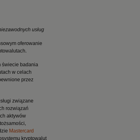
 niezawodnych usług
ansowym oferowanie
ptowalutach.
 świecie badania
utach w celach
apewnione przez
sługi związane
ych rozwiązań
ych aktywów
tożsamości,
dzie
Mastercard
osystemu kryptowalut