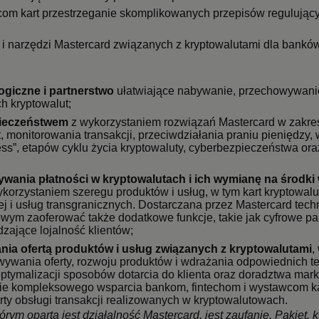
com kart przestrzeganie skomplikowanych przepisów regulujący
g i narzędzi Mastercard związanych z kryptowalutami dla bankó
ogiczne i partnerstwo
ułatwiające nabywanie, przechowywani
h kryptowalut;
pieczeństwem
z wykorzystaniem rozwiązań Mastercard w zakres
, monitorowania transakcji, przeciwdziałania praniu pieniędzy, w
ss”, etapów cyklu życia kryptowaluty, cyberbezpieczeństwa or
wania płatności w kryptowalutach i ich wymianę na środki
wykorzystaniem szeregu produktów i usług, w tym kart kryptowal
j i usług transgranicznych. Dostarczana przez Mastercard tec
owym zaoferować także dodatkowe funkcje, takie jak cyfrowe p
zające lojalność klientów;
nia ofertą produktów i usług związanych z kryptowalutami
,
ywania oferty, rozwoju produktów i wdrażania odpowiednich tec
optymalizacji sposobów dotarcia do klienta oraz doradztwa ma
ie kompleksowego wsparcia bankom, fintechom i wystawcom ka
rty obsługi transakcji realizowanych w kryptowalutowach.
ym oparta jest działalność Mastercard, jest zaufanie. Pakiet,