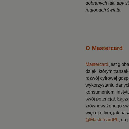
dobranych tak, aby s
regionach świata.
O Mastercard
Mastercard
jest glob
dzięki którym transak
rozwój cyfrowej gosp
wykorzystaniu danych
konsumentom, instyt
swój potencjał. Łączą
zrównoważonego świa
więcej o tym, jak na
@MastercardPL
, na 