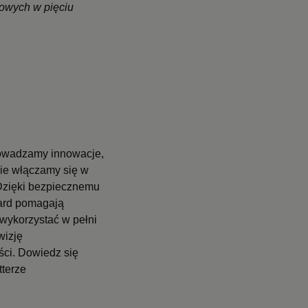
jowych w pięciu
prowadzamy innowacje,
kcie włączamy się w
 Dzięki bezpiecznemu
card pomagają
wykorzystać w pełni
wizję
ci. Dowiedz się
tterze