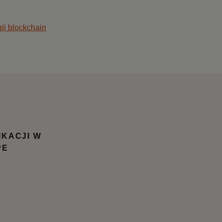
gii blockchain
IKACJI W
PE