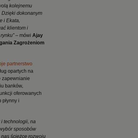
zwolą kolejnemu
.
Dzięki dokonanym
e i Ekata,
ć klientom i
 rynku” –
mówi
Ajay
iegania Zagrożeniom
oje partnerstwo
ług opartych na
e zapewnianie
niu banków,
funkcji oferowanych
 płynny i
i technologii, na
y wybór sposobów
z nas ścieżce rozwoju