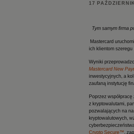
17 PAŹDZIERNIK
Tym samym firma po
Mastercard uruchomi
ich klientom szeregu
Wyniki przeprowadzo
Mastercard New Pay
inwestycyjnych, a ko
zaufaną instytucję fin
Poprzez współpracę 
z kryptowalutami, pa
pozwalających na na
kryptowalutowych, w
cyberbezpieczeństwa
Crypto Secure™
, za