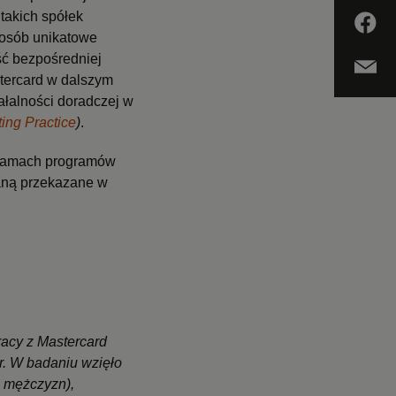
takich spółek
posób unikatowe
ć bezpośredniej
stercard w dalszym
ałalności doradczej w
ing Practice
)
.
w ramach programów
taną przekazane w
acy z Mastercard
 r. W badaniu wzięło
9 mężczyzn),