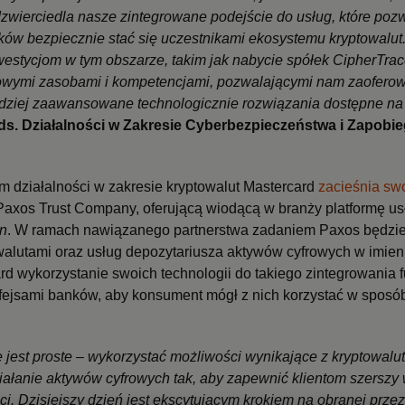
dzwierciedla nasze zintegrowane podejście do usług, które po
ków bezpiecznie stać się uczestnikami ekosystemu kryptowalut
nwestycjom w tym obszarze, takim jak nabycie spółek CipherTrac
wymi zasobami i kompetencjami, pozwalającymi nam zaoferowa
ziej zaawansowane technologicznie rozwiązania dostępne na
 ds. Działalności w Zakresie Cyberbezpieczeństwa i Zapob
 działalności w zakresie kryptowalut Mastercard
zacieśnia sw
 Paxos Trust Company, oferującą wiodącą w branży platformę us
in
. W ramach nawiązanego partnerstwa zadaniem Paxos będzi
walutami oraz usług depozytariusza aktywów cyfrowych w imie
d wykorzystanie swoich technologii do takiego zintegrowania 
erfejsami banków, aby konsument mógł z nich korzystać w sposób
est proste – wykorzystać możliwości wynikające z kryptowalut 
działanie aktywów cyfrowych tak, aby zapewnić klientom szersz
ci.
Dzisiejszy dzień jest ekscytującym krokiem na obranej prze