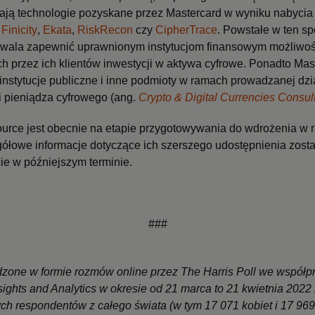
iają technologie pozyskane przez Mastercard w wyniku nabycia 
k
Finicity
,
Ekata
,
RiskRecon
czy
CipherTrace
. Powstałe w ten s
zwala zapewnić uprawnionym instytucjom finansowym możliwoś
 przez ich klientów inwestycji w aktywa cyfrowe. Ponadto Ma
 instytucje publiczne i inne podmioty w ramach prowadzanej dzi
 i pieniądza cyfrowego (ang.
Crypto & Digital Currencies Consult
ource jest obecnie na etapie przygotowywania do wdrożenia 
gółowe informacje dotyczące ich szerszego udostępnienia zos
e w późniejszym terminie.
###
one w formie rozmów online przez The Harris Poll we współpr
sights and Analytics w okresie od 21 marca to 21 kwietnia 2022
ych respondentów z całego świata (w tym 17 071 kobiet i 17 96