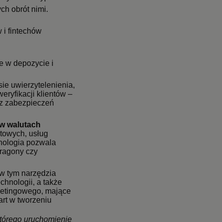
ch obrót nimi.
w i fintechów
e w depozycie i
ie uwierzytelenienia,
eryfikacji klientów –
az zabezpieczeń
 w walutach
utowych, usług
hnologia pozwala
aragony czy
 w tym narzędzia
hnologii, a także
rketingowego, mające
rt w tworzeniu
 którego uruchomienie