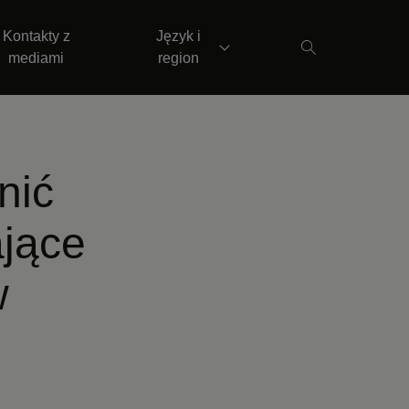
Kontakty z
Język i
mediami
region
nić
jące
w