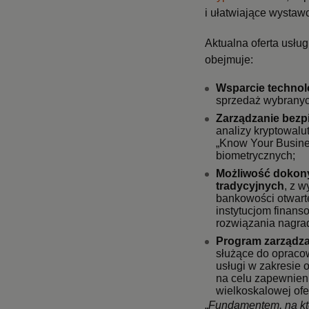
i ułatwiające wystaw
Aktualna oferta usłu
obejmuje:
Wsparcie technol
sprzedaż wybranyc
Zarządzanie bez
analizy kryptowalut
„Know Your Busine
biometrycznych;
Możliwość dokony
tradycyjnych
, z 
bankowości otwarte
instytucjom finans
rozwiązania nagrad
Program zarządza
służące do opracow
usługi w zakresie 
na celu zapewnien
wielkoskalowej ofe
„
Fundamentem, na któr