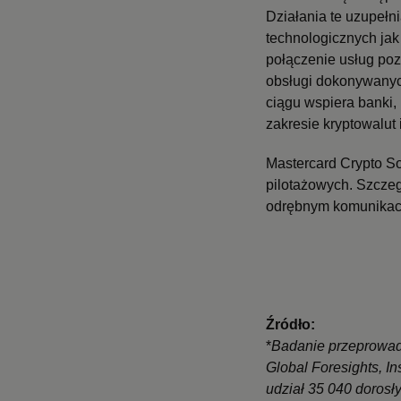
Działania te uzupełn
technologicznych ja
połączenie usług po
obsługi dokonywanych
ciągu wspiera banki,
zakresie kryptowalut
Mastercard Crypto S
pilotażowych. Szcze
odrębnym komunikaci
Źródło:
*
Badanie przeprowadz
Global Foresights, In
udział 35 040 dorosł