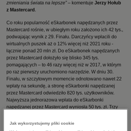
zmieniania świata na lepsze” –
komentuje
Jerzy Hołub
z Mastercard
.
Co roku popularność eSkarbonek napędzanych przez
Mastercard rośnie, w ubiegłym roku założono ich 42 tys.,
podwajając wynik z 29. Finału. Darczyńcy wpłacili do
wirtualnych puszek aż o 12% więcej niż 2021 roku -
łącznie ponad 20 mln zł. Do eSkarbonek napędzanych
przez Mastercard dołożyło się blisko 345 tys.
pomagających – to 46 razy więcej niż w 2017, w którym
po raz pierwszy uruchomiono narzędzie. W dniu 30.
Finału, w szczytowym momencie odnotowano nawet 22
wpłaty na sekundę, a stronę eSkarbonki napędzanej
przez Mastercard odwiedziło 820 tys. użytkowników.
Najwyższa jednorazowa wpłata do eSkarbonki
napędzanej przez Mastercard wyniosła 50 tys. zł. Trzy
najbardziej pękate zbiórki należały kolejno do 18-
letniego wolontariusza z kwotą 313 624 zł, znanego
Jak wykorzystujemy pliki cookie
aktora z kwotą 244 920 zł, a także do przedstawiciela