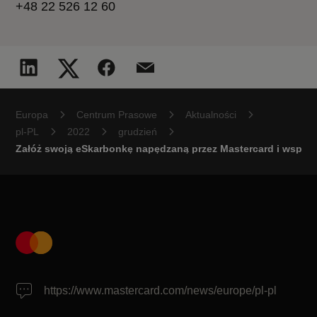
+48 22 526 12 60
Europa
Centrum Prasowe
Aktualności
pl-PL
2022
grudzień
Załóż swoją eSkarbonkę napędzaną przez Mastercard i wspieraj
https://www.mastercard.com/news/europe/pl-pl