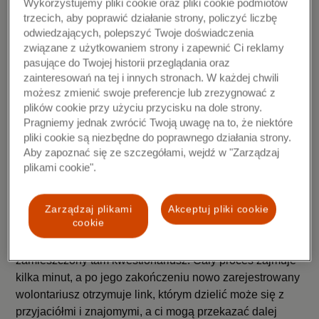
Wykorzystujemy pliki cookie oraz pliki cookie podmiotów
branży mediowej, z kwotą 211 951 zł.
trzecich, aby poprawić działanie strony, policzyć liczbę
odwiedzających, polepszyć Twoje doświadczenia
„eSkarbonka od Mastercard na stałe wpisała się w
związane z użytkowaniem strony i zapewnić Ci reklamy
coroczne Wielkie Granie. Wirtualna Puszka daje szansę
pasujące do Twojej historii przeglądania oraz
dołączyć do Wielkiej Orkiestry Świątecznej Pomocy
zainteresowań na tej i innych stronach. W każdej chwili
możesz zmienić swoje preferencje lub zrezygnować z
każdemu, z dowolnego miejsca na świecie, w dogodnym
plików cookie przy użyciu przycisku na dole strony.
dla niego momencie. Dzięki temu pomaganie staje się
Pragniemy jednak zwrócić Twoją uwagę na to, że niektóre
łatwe. Dodatkowo daje okazję do odświeżenia
pliki cookie są niezbędne do poprawnego działania strony.
kontaktów z dawno niewidzianymi znajomymi, przez co
Aby zapoznać się ze szczegółami, wejdź w "Zarządzaj
również staje się przyjemne. W czasie 31. Finału
plikami cookie".
pomagajmy pełnym składem!”
–
mówi Jurek Owsiak,
Prezes Zarządu WOŚP.
Zarządzaj plikami
Akceptuj pliki cookie
cookie
eSkarbonkę założyć można na stronie
https://iwolontariusz.wosp.org.pl/
wypełniając
zamieszczony tam kwestionariusz. Cały proces zajmuje
kilka minut, a po jego zakończeniu nowo zarejestrowany
wolontariusz otrzymuje link, którym dzielić może się z
przyjaciółmi i znajomymi, a ci mogą przekazać dalej