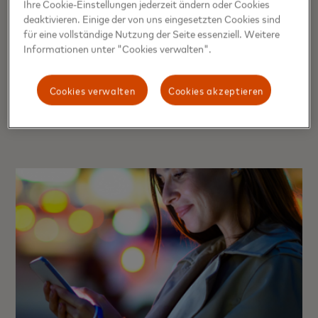
Ihre Cookie-Einstellungen jederzeit ändern oder Cookies
Europas digitale Wirtschaft
deaktivieren. Einige der von uns eingesetzten Cookies sind
für eine vollständige Nutzung der Seite essenziell. Weitere
fördern
Informationen unter "Cookies verwalten".
Mastercard gestaltet die digitale Zukunft in Europa mit –
eine Zukunft in der Vertrauen, Transparenz und Kontrolle
Cookies verwalten
Cookies akzeptieren
jede Interaktion bestimmen