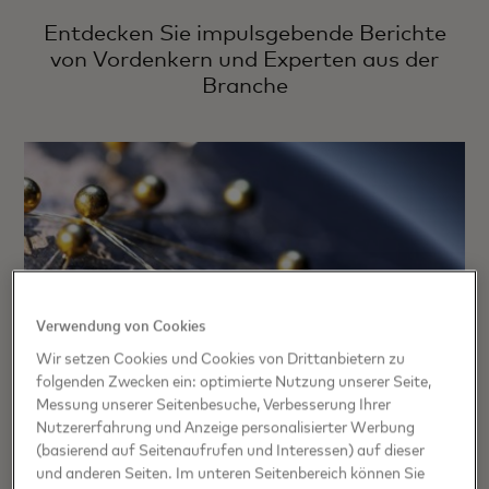
Entdecken Sie impulsgebende Berichte
von Vordenkern und Experten aus der
Branche
Verwendung von Cookies
Wir setzen Cookies und Cookies von Drittanbietern zu
folgenden Zwecken ein: optimierte Nutzung unserer Seite,
Messung unserer Seitenbesuche, Verbesserung Ihrer
Nutzererfahrung und Anzeige personalisierter Werbung
(basierend auf Seitenaufrufen und Interessen) auf dieser
und anderen Seiten. Im unteren Seitenbereich können Sie
Vertrauen und Innovation in