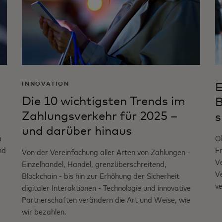
INNOVATION
E
Die 10 wichtigsten Trends im
B
Zahlungsverkehr für 2025 –
s
und darüber hinaus
a
O
nd
Fr
Von der Vereinfachung aller Arten von Zahlungen -
Ve
Einzelhandel, Handel, grenzüberschreitend,
V
Blockchain - bis hin zur Erhöhung der Sicherheit
ve
digitaler Interaktionen - Technologie und innovative
Partnerschaften verändern die Art und Weise, wie
wir bezahlen.