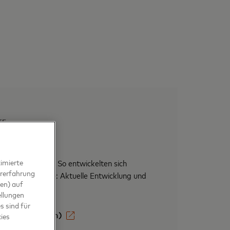
TE
s Reset
imierte
uniger Pandemie? So entwickelten sich
ererfahrung
 und Gastronomie: Aktuelle Entwicklung und
en) auf
ukunft
ellungen
s sind für
n (auf Englisch)
kies