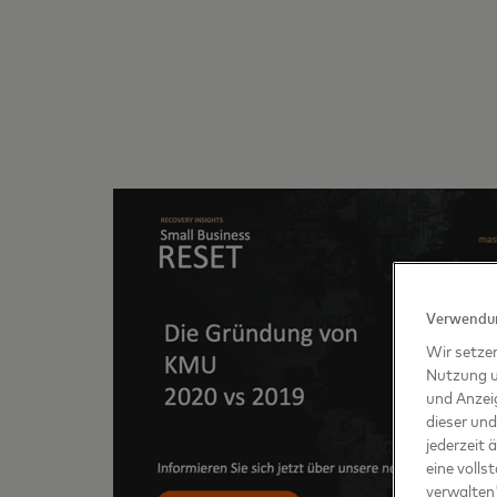
Verwendun
Wir setze
Nutzung u
und Anzei
dieser und
jederzeit 
eine volls
verwalten