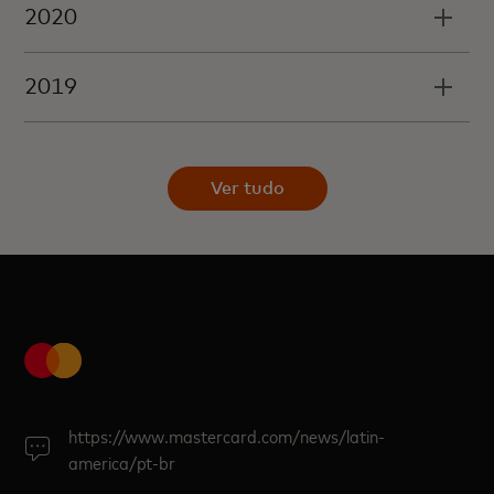
2020
2019
Ver tudo
https://www.mastercard.com/news/latin-
america/pt-br