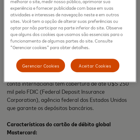
melhorar o site, medir nosso público, aprimorar sua
e Fintechs da Mastercard. “O Mastercard Débito
experiência e fornecer publicidade com base em suas
pode ser usado para compras em milhões de
atividades e interesses de navegação neste e em outros
estabelecimentos em mais de 210 países,
sites. Você tem a opção de alterar suas preferências ou
proporcionando praticidade, agilidade e segurança”,
optar por não participar na parte inferior do site. Observe
que alguns dos cookies que usamos são essenciais para o
finaliza Marcio.
funcionamento de algumas partes do site. Consulte
"Gerenciar cookies" para obter detalhes.
No envio da remessa de cambio para a conta global
XP, incide IOF de 1,1%, menor do que a taxa de
Gerenciar Cookies
Aceitar Cookies
5,38% do cartão de crédito, e pode ser feito a
qualquer dia e hora. Além disso, o saldo aportado na
conta internacional tem cobertura de até U$S 250
mil pelo FDIC (Federal Deposit Insurance
Corporation), agência federal dos Estados Unidos
que garante os depósitos bancários.
Características do cartão de débito global
Mastercard: