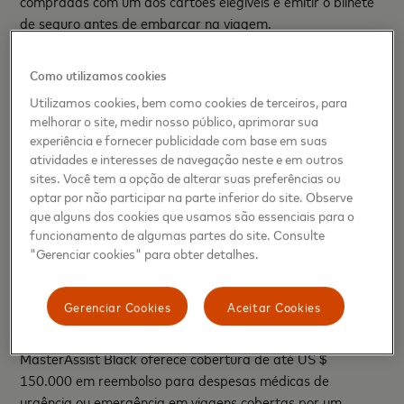
compradas com um dos cartões elegíveis e emitir o bilhete
de seguro antes de embarcar na viagem.
Quais são as coberturas fornecidas pelo seguro?
Como utilizamos cookies
Portadores de cartões qualificados Mastercard Platinum
Utilizamos cookies, bem como cookies de terceiros, para
melhorar o site, medir nosso público, aprimorar sua
podem contar com o MasterAssist Plus, que oferece
experiência e fornecer publicidade com base em suas
cobertura de até US＄ 25.000 (€ 30.000 em Territórios
atividades e interesses de navegação neste e em outros
Schengen) para despesas médicas de emergência em
sites. Você tem a opção de alterar suas preferências ou
viagens cobertas por um período máximo de 31 dias
optar por não participar na parte inferior do site. Observe
consecutivos para cada viagem feita. Além das despesas
que alguns dos cookies que usamos são essenciais para o
médicas, estão incluídas seis coberturas, tais como
funcionamento de algumas partes do site. Consulte
traslado médico, despesa com prorrogação de estadia,
"Gerenciar cookies" para obter detalhes.
entre outras que podem ser verificadas no site da
Mastercard.
Gerenciar Cookies
Aceitar Cookies
Para portadores de cartões Mastercard Black, o
MasterAssist Black oferece cobertura de até US＄
150.000 em reembolso para despesas médicas de
urgência ou emergência em viagens cobertas por um