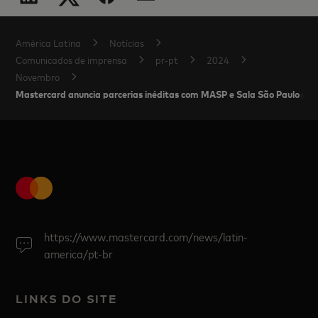
América Latina
Notícias
Comunicados de imprensa
pr-pt
2024
Novembro
Mastercard anuncia parcerias inéditas com MASP e Sala São Paulo par
https://www.mastercard.com/news/latin-
america/pt-br
LINKS DO SITE