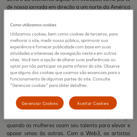
de nossa jornada em direção a um norte da América
Central mais próspero”, disse Jonathan Fantini-
Porter, Diretor Executivo de The Partnership for
Como utilizamos cookies
Central América.
Utilizamos cookies, bem como cookies de terceiros, para
melhorar o site, medir nosso público, aprimorar sua
Para a Mastercard, a curadoria das artistas para
experiência e fornecer publicidade com base em suas
esta iniciativa baseia-se em nossos esforços para
atividades e interesses de navegação neste e em outros
sites. Você tem a opção de alterar suas preferências ou
apoiar as paixões e, ao mesmo tempo, promover o
optar por não participar na parte inferior do site. Observe
desenvolvimento econômico e o equilíbrio de gênero.
que alguns dos cookies que usamos são essenciais para o
A Web3, o metaverso e o blockchain são portas de
funcionamento de algumas partes do site. Consulte
entrada para a conectividade digital para todos
"Gerenciar cookies" para obter detalhes.
igualmente, enquanto educar a próxima geração de
talentos sobre as possibilidades do ecossistema é
Gerenciar Cookies
Aceitar Cookies
uma prioridade para a Mastercard. “Esta iniciativa
é sobre solidariedade e toda a beleza que surge
quando as mulheres usam seu talento para elevar e
apoiar umas às outras. Com a Web3, as artistas