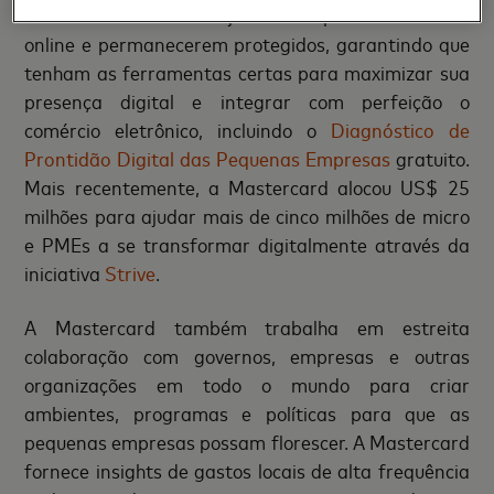
Doors
da Mastercard ajuda as empresas a ficarem
online e permanecerem protegidos, garantindo que
tenham as ferramentas certas para maximizar sua
presença digital e integrar com perfeição o
comércio eletrônico, incluindo o
Diagnóstico de
Prontidão Digital das Pequenas Empresas
gratuito.
Mais recentemente, a Mastercard alocou US$ 25
milhões para ajudar mais de cinco milhões de micro
e PMEs a se transformar digitalmente através da
iniciativa
Strive
.
A Mastercard também trabalha em estreita
colaboração com governos, empresas e outras
organizações em todo o mundo para criar
ambientes, programas e políticas para que as
pequenas empresas possam florescer. A Mastercard
fornece insights de gastos locais de alta frequência