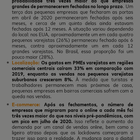
probabilidade três vezes maior do que empresas
grandes de permanecerem fechadas no longo prazo
. Um
terço das pequenas empresas que fecharam as portas
em abril de 2020 permaneceram fechadas após seis
meses, e cerca de um quinto delas ainda estavam
fechadas após 12 meses. A situação variou dependendo
do local: nos EUA, aproximadamente um em cada quatro
pequenos varejistas (26%) permaneceu fechado após 6
meses, contra aproximadamente um em cada 12
grandes varejistas. No Brasil, essa proporção foi um
pouco maior (28%).
Localização:
Os gastos em PMEs varejistas em regiões
comerciais centrais caíram 33% em comparação com
2019, enquanto as vendas nos pequenos varejistas
suburbanos cresceram 8%.
À medida que turistas e
trabalhadores permanecem mais próximos de casa,
pequenas empresas em bairros comerciais sofrem com a
queda nas vendas.
E-commerce:
Após os fechamentos, o número de
empresas que migraram para o online a cada mês foi
três vezes maior do que nos níveis pré-pandêmicos, com
um pico em julho de 2020.
Isso reflete o aumento da
demanda por um canal de vendas online, bem como o
ligeiro atraso depois que os lockdowns começaram a
trazer isso para a realidade. A mudança para o digital