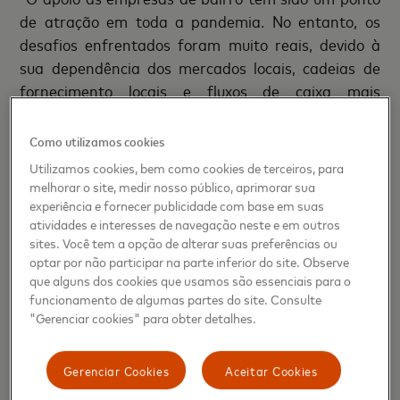
de atração em toda a pandemia. No entanto, os
desafios enfrentados foram muito reais, devido à
sua dependência dos mercados locais, cadeias de
fornecimento locais e fluxos de caixa mais
apertados”, disse Bricklin Dwyer, economista-chefe
da Mastercard e diretor do Mastercard Economics
Como utilizamos cookies
Institute. “Mas vemos oportunidades mais
Utilizamos cookies, bem como cookies de terceiros, para
brilhantes pela frente. A mudança para o digital
melhorar o site, medir nosso público, aprimorar sua
abriu as portas para o lado bom da pandemia: um
experiência e fornecer publicidade com base em suas
atividades e interesses de navegação neste e em outros
ressurgimento do empreendedorismo e da
sites. Você tem a opção de alterar suas preferências ou
inovação“.
optar por não participar na parte inferior do site. Observe
que alguns dos cookies que usamos são essenciais para o
Apoiar os proprietários de pequenas empresas é
funcionamento de algumas partes do site. Consulte
uma prioridade contínua para a Mastercard, que se
"Gerenciar cookies" para obter detalhes.
comprometeu a trazer 50 milhões de pequenas
empresas e 25 milhões de empresárias para a
Gerenciar Cookies
Aceitar Cookies
economia digital até 2025. O currículo do
Digital