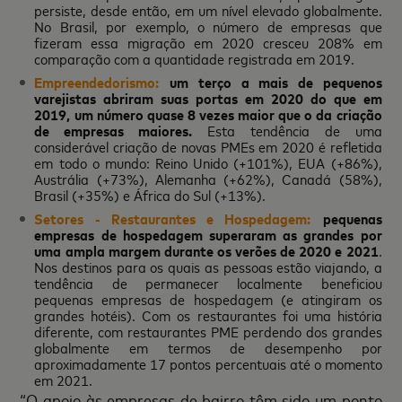
persiste, desde então, em um nível elevado globalmente.
No Brasil, por exemplo, o número de empresas que
fizeram essa migração em 2020 cresceu 208% em
comparação com a quantidade registrada em 2019.
Empreendedorismo:
um terço a mais de pequenos
varejistas abriram suas portas em 2020 do que em
2019, um número quase 8 vezes maior que o da criação
de empresas maiores.
Esta tendência de uma
considerável criação de novas PMEs em 2020 é refletida
em todo o mundo: Reino Unido (+101%), EUA (+86%),
Austrália (+73%), Alemanha (+62%), Canadá (58%),
Brasil (+35%) e África do Sul (+13%).
Setores - Restaurantes e Hospedagem:
pequenas
empresas de hospedagem superaram as grandes por
uma ampla margem durante os verões de 2020 e 2021
.
Nos destinos para os quais as pessoas estão viajando, a
tendência de permanecer localmente beneficiou
pequenas empresas de hospedagem (e atingiram os
grandes hotéis). Com os restaurantes foi uma história
diferente, com restaurantes PME perdendo dos grandes
globalmente em termos de desempenho por
aproximadamente 17 pontos percentuais até o momento
em 2021.
“O apoio às empresas de bairro têm sido um ponto