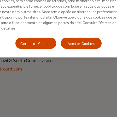
r un código de uso único para identificar la transacción.
 cookies, bem como cookies de terceiros, para melhorar o site, medir no
sua experiência e fornecer publicidade com base em suas atividades e i
 neste e em outros sites. Você tem a opção de alterar suas preferência
rticipar na parte inferior do site. Observe que alguns dos cookies que 
s para o funcionamento de algumas partes do site. Consulte "Gerenciar
 detalhes.
Gerenciar Cookies
Aceitar Cookies
azil & South Cone Division
ercard.com