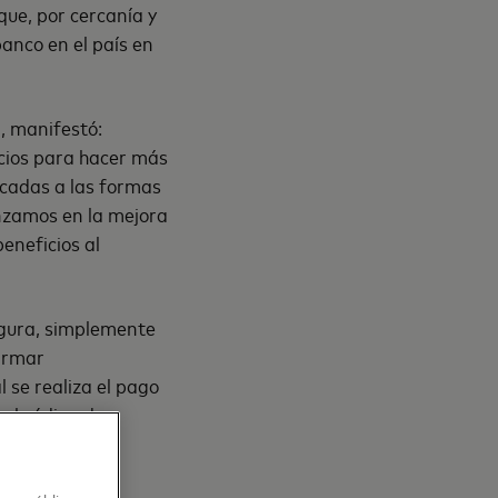
que, por cercanía y
anco en el país en
, manifestó:
cios para hacer más
licadas a las formas
anzamos en la mejora
eneficios al
egura, simplemente
firmar
 se realiza el pago
 el código de
uración como el
 la tarjeta o