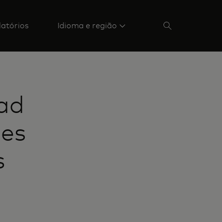
latórios
Idioma e região
ad
nes
s