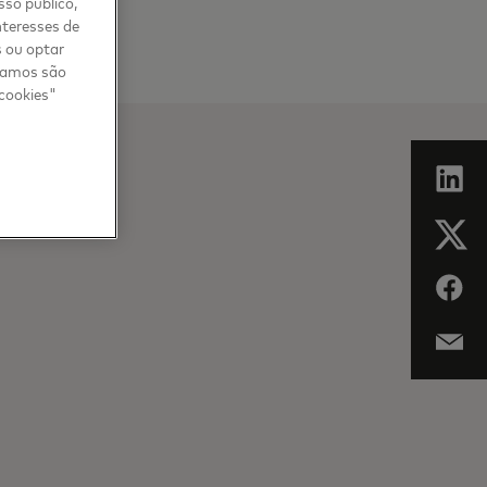
sso público,
nteresses de
s ou optar
usamos são
 cookies"