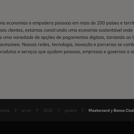
na economias e empodera pessoas em mais de 200 países e territ
sos clientes, estamos construindo uma economia sustentável ond
s uma variedade de opções de pagamentos digitais, tornando as 
e acessíveis. Nossas redes, tecnologia, inovação e parcerias se co
produtos e serviços que ajudam pessoas, empresas e governos a a
m
Mastercard y Banco Ciudad
rensa
pr-pt
2020
janeiro