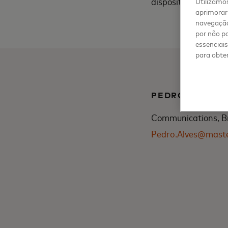
dispositivo al lecto
Utilizamos
aprimorar 
navegação
por não pa
essenciai
para obter
PEDRO ALVES
Communications, Br
Pedro.Alves@mast