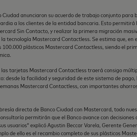
 Ciudad anunciaron su acuerdo de trabajo conjunto para b
rdia a los clientes de la entidad bancaria. Esto permitirá 
card Sin Contacto, y realizar la primera migración masiv
la tecnología Mastercard Contactless. Se estima que, en 
 100.000 plásticos Mastercard Contactless, siendo el prim
mica.
 las tarjetas Mastercard Contactless traerá consigo múlti
co: desde la facilidad y seguridad de este sistema de pago, 
Semanas Mastercard Contactless, con importantes ahorros
bresía directa de Banco Ciudad con Mastercard, todo nuest
 consultoría permitirán que el Banco avance con decisiones
sus usuarios” explicó Agustin Beccar Varela, Gerente Gene
plo de ello es el recambio completo de sus plásticos Mast