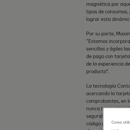
magnética por aquel
tipos de consumos, 
lograr esta dinámic
Por su parte, Maxim
“Estamos incorpora
sencillas y ágiles l
de pago con tarjeta
de la experiencia d
producto”.
La tecnología Conta
acercando la tarjeta
comprobantes, en la
nunca transmite inf
seguridad de tres dí
Como util
código postal. En su