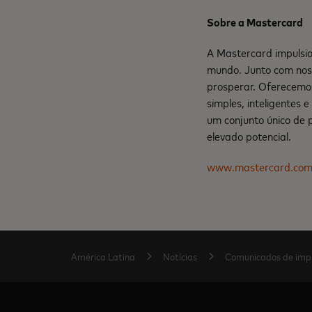
Sobre a Mastercard
A Mastercard impulsio
mundo. Junto com nos
prosperar. Oferecemo
simples, inteligentes 
um conjunto único de 
elevado potencial.
www.mastercard.co
América Latina
Notícias
Comunicados de imp