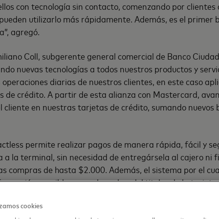
los con tecnología sin contacto, comenzando por clientes 
pueden utilizarlo más rápidamente. Además, es el primer b
a”, agregó.
iliano Coll, subgerente general comercial de Banco Ciudad
ndo nuevas tecnologías a todos nuestros productos y servi
as operaciones diarias de nuestros clientes, en este caso ap
s de crédito. A partir de esta alianza con Mastercard, av
el cliente en nuestras tarjetas de crédito, sumando nuevos b
ctless permite realizar pagos de manera rápida, fácil y s
 a la terminal, sin necesidad de entregársela al cajero ni 
s compras de hasta $2.000. Además, el sistema por el cual
ormación sensible como el nombre del titular de la tarjeta,
gitos ubicado al reverso de la tarjeta, ni los datos de fact
izamos cookies
 lugar, junto con la información de la cuenta, se envía desde