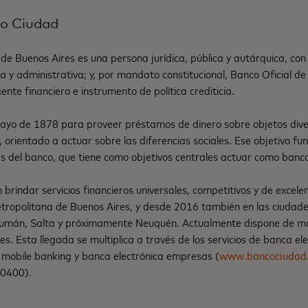
co Ciudad
de Buenos Aires es una persona jurídica, pública y autárquica, co
a y administrativa; y, por mandato constitucional, Banco Oficial 
nte financiero e instrumento de política crediticia.
ayo de 1878 para proveer préstamos de dinero sobre objetos diver
 orientado a actuar sobre las diferencias sociales. Ese objetivo fu
icas del banco, que tiene como objetivos centrales actuar como banco 
brindar servicios financieros universales, competitivos y de excelen
ropolitana de Buenos Aires, y desde 2016 también en las ciudade
umán, Salta y próximamente Neuquén. Actualmente dispone de m
es. Esta llegada se multiplica a través de los servicios de banca el
, mobile banking y banca electrónica empresas (
www.bancociudad
-0400).