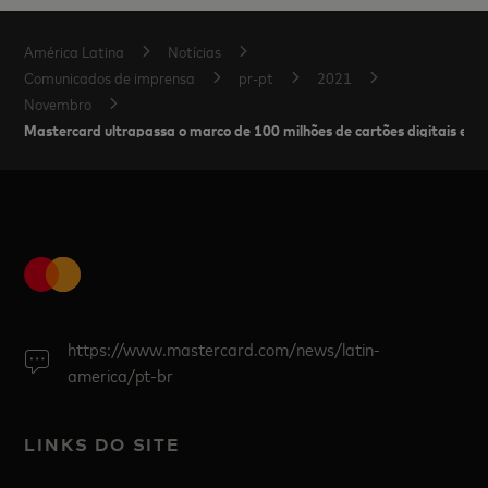
América Latina
Notícias
Comunicados de imprensa
pr-pt
2021
Novembro
Mastercard ultrapassa o marco de 100 milhões de cartões digitais emi
https://www.mastercard.com/news/latin-
america/pt-br
LINKS DO SITE