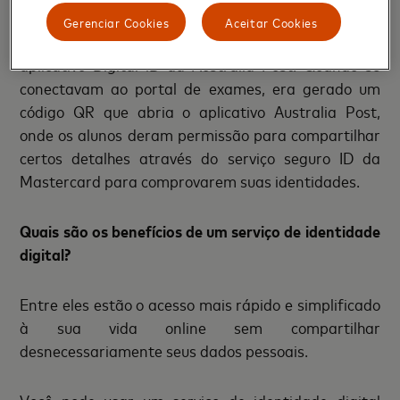
faziam as provas remotamente. Os alunos da
Gerenciar Cookies
Aceitar Cookies
Deakin configuraram sua identidade digital com o
aplicativo Digital iD da Australia Post. Quando se
conectavam ao portal de exames, era gerado um
código QR que abria o aplicativo Australia Post,
onde os alunos deram permissão para compartilhar
certos detalhes através do serviço seguro ID da
Mastercard para comprovarem suas identidades.
Quais são os benefícios de um serviço de identidade
digital?
Entre eles estão o acesso mais rápido e simplificado
à sua vida online sem compartilhar
desnecessariamente seus dados pessoais.