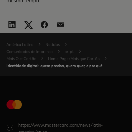
mesmo tempo.
América Latina
Notícias
Comunicados de imprensa
pr-pt
Mais Que Cartão
Home Page/Mais que Cartão
Identidade digital: quem precisa, quem quer, e por quê
https://www.mastercard.com/news/latin-
america/pt-br