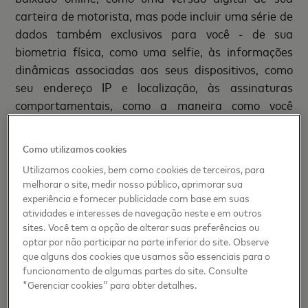
carteira de motorista, mas pode incluir uma série de
dados também exclusivos para você - de sua
biometria física, como uma selfie, às informações
dinâmicas associadas aos seus dispositivos, como
seu endereço IP e localização, às assinaturas
comportamentais, como a maneira como você
segura o telefone ou a velocidade com que digita seu
nome. Todos esses pontos de dados podem ser
Como utilizamos cookies
empacotados para permitir que você verifique quem
Utilizamos cookies, bem como cookies de terceiros, para
você é e para se autenticar facilmente sempre que
melhorar o site, medir nosso público, aprimorar sua
acessar um serviço ou conta digital.
experiência e fornecer publicidade com base em suas
atividades e interesses de navegação neste e em outros
sites. Você tem a opção de alterar suas preferências ou
A Universidade Deakin da Austrália já estava
optar por não participar na parte inferior do site. Observe
procurando um programa de identidade digital para
que alguns dos cookies que usamos são essenciais para o
seus alunos quando a pandemia forçou o
funcionamento de algumas partes do site. Consulte
"Gerenciar cookies" para obter detalhes.
fechamento de escolas, e os funcionários
precisavam verificar a identidade dos alunos que