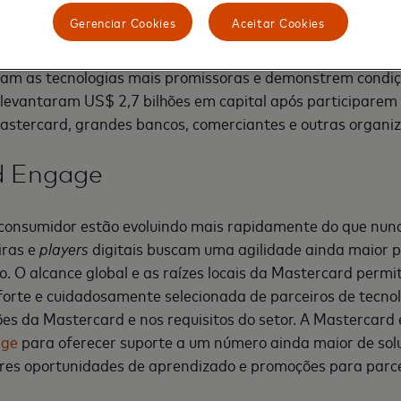
peracional e compromissos comerciais dentro do ecossiste
Gerenciar Cookies
Aceitar Cookies
a mais de 1.500 aplicativos a cada ano e seleciona aprox
çam as tecnologias mais promissoras e demonstrem condiçõ
á levantaram US$ 2,7 bilhões em capital após participare
stercard, grandes bancos, comerciantes e outras organizaç
d Engage
 consumidor estão evoluindo mais rapidamente do que nunc
iras e
players
digitais buscam uma agilidade ainda maior p
. O alcance global e as raízes locais da Mastercard permi
orte e cuidadosamente selecionada de parceiros de tecnol
es da Mastercard e nos requisitos do setor. A Mastercard
age
para oferecer suporte a um número ainda maior de sol
res oportunidades de aprendizado e promoções para parce