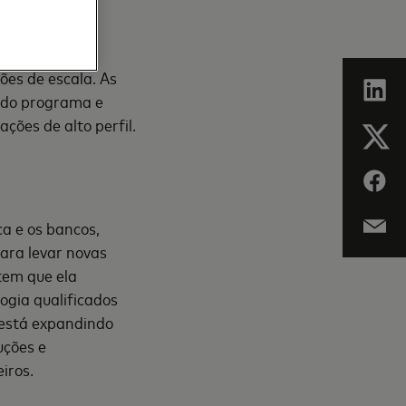
ma da empresa.
imadamente 40
es de escala. As
m do programa e
ões de alto perfil.
a e os bancos,
ara levar novas
tem que ela
ogia qualificados
 está expandindo
uções e
iros.