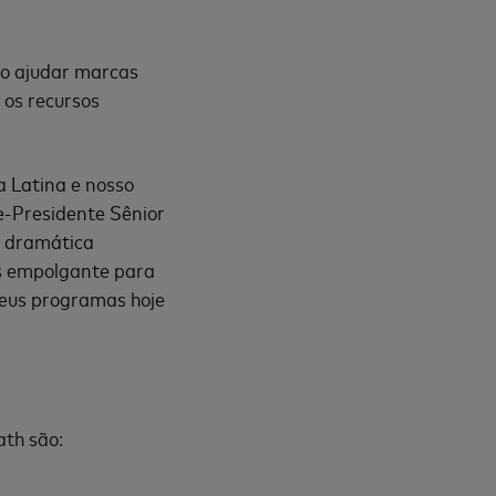
vo ajudar marcas
 os recursos
a Latina e nosso
ce-Presidente Sênior
a dramática
s empolgante para
seus programas hoje
ath são: