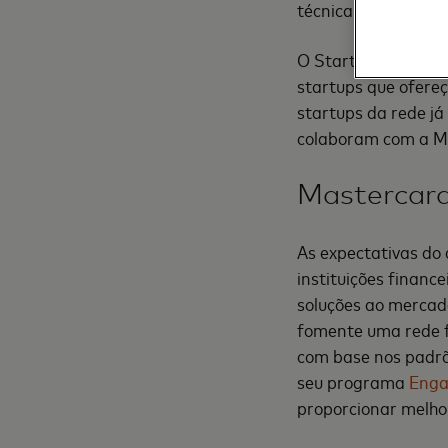
técnica, suporte o
O Start Path avali
startups que ofere
startups da rede j
colaboram com a Ma
Mastercar
As expectativas do
instituições finance
soluções ao mercado
fomente uma rede f
com base nos padrõ
seu programa
Eng
proporcionar melho