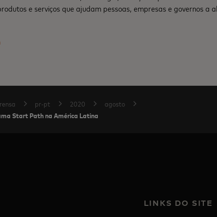
produtos e serviços que ajudam pessoas, empresas e governos a a
m
rensa
pr-pt
2020
agosto
ama Start Path na América Latina
LINKS DO SITE