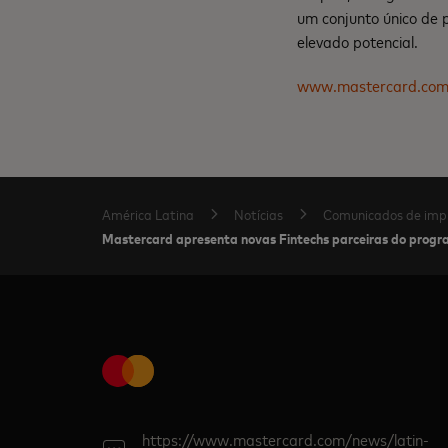
um conjunto único de 
elevado potencial.
www.mastercard.co
América Latina
Notícias
Comunicados de imp
Mastercard apresenta novas Fintechs parceiras do progr
https://www.mastercard.com/news/latin-