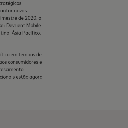
tratégicos
lantar novas
rimestre de 2020, a
ke+Devrient Mobile
ina, Ásia Pacífico,
rítico em tempos de
 aos consumidores e
crescimento
cionais estão agora