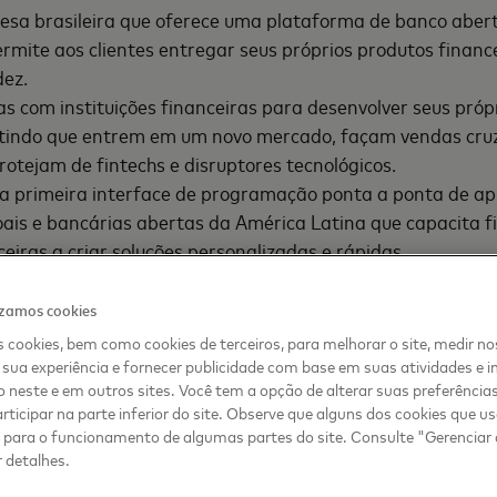
sa brasileira que oferece uma plataforma de banco abe
rmite aos clientes entregar seus próprios produtos finance
dez.
as com instituições financeiras para desenvolver seus pró
tindo que entrem em um novo mercado, façam vendas cru
protejam de fintechs e disruptores tecnológicos.
a primeira interface de programação ponta a ponta de apl
ais e bancárias abertas da América Latina que capacita f
ceiras a criar soluções personalizadas e rápidas.
dados da rede móvel para construir identidades financeir
 mundo que não possuam histórico de crédito formal. A so
izamos cookies
tenas de milhões de consumidores em toda a América Latin
 cookies, bem como cookies de terceiros, para melhorar o site, medir no
tidades financeiras, permitindo às instituições financeira
sua experiência e fornecer publicidade com base em suas atividades e i
 neste e em outros sites. Você tem a opção de alterar suas preferência
rticipar na parte inferior do site. Observe que alguns dos cookies que 
s para o funcionamento de algumas partes do site. Consulte "Gerenciar
ercard já convidou mais de 230 startups em estágio avan
 detalhes.
par de seu programa virtual de seis meses de duração, fo