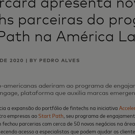
rcard apresenta no
hs parceiras do pr
Path na América La
DE 2020 | BY PEDRO ALVES
o-americanas aderiram ao programa de engaja
Engage, plataforma que auxilia marcas emerge
a a expansão do portfólio de fintechs na iniciativa
Accele
tro empresas ao
Start Path
, seu programa de engajamento
echou parcerias com cerca de 50 novos negócios na área
necendo acesso a especialistas que podem ajudar os client