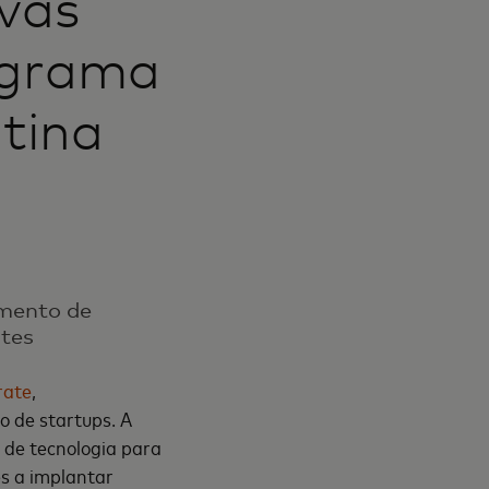
vas
ograma
tina
mento de
ntes
rate
,
 de startups. A
 de tecnologia para
es a implantar