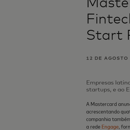
Maste
Fintec
Start 
12 DE AGOSTO 
Empresas latin
startups, e ao 
A Mastercard anunci
acrescentando qua
companhia também f
a rede
Engage
, for