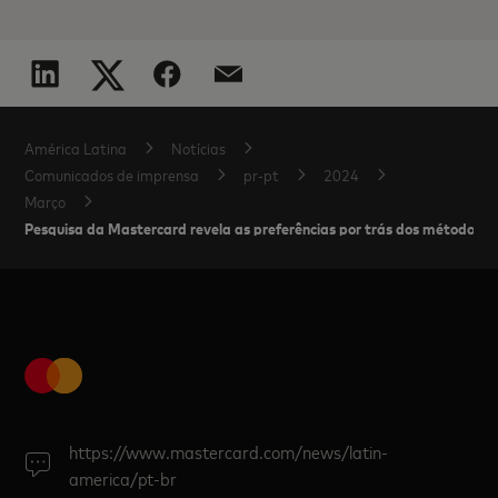
América Latina
Notícias
Comunicados de imprensa
pr-pt
2024
Março
Pesquisa da Mastercard revela as preferências por trás dos métodos d
https://www.mastercard.com/news/latin-
america/pt-br