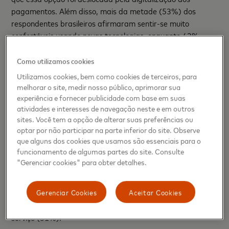
pagamentos. Além disso, mais da metade (53%) dos
respondentes brasileiros afirmaram sentir-se muito
confortáveis usando novas tecnologias, enquanto 42%
estão moderadamente dispostos a usar as inovações do
mercado, e apenas 5% responderam que ainda não se
Como utilizamos cookies
sentem confortáveis. “Esse comportamento dos
Utilizamos cookies, bem como cookies de terceiros, para
consumidores é um incentivo para que empresas continuem
melhorar o site, medir nosso público, aprimorar sua
inovando e implementando novas tecnologias e serviços. Ao
experiência e fornecer publicidade com base em suas
mesmo tempo, são oportunidades para criar melhores
atividades e interesses de navegação neste e em outros
sites. Você tem a opção de alterar suas preferências ou
experiências, aumentar a segurança por meio de
optar por não participar na parte inferior do site. Observe
criptografia de dados e, desta forma, se destacar em meio
que alguns dos cookies que usamos são essenciais para o
a um ambiente cada vez mais competitivo”, conta Tangioni.
funcionamento de algumas partes do site. Consulte
"Gerenciar cookies" para obter detalhes.
Dos entrevistados que revelaram disposição em usar novas
tecnologias, 59% afirmaram que a confiança nas medidas
de segurança é o principal motivo para o uso, seguido por
Gerenciar Cookies
Aceitar Cookies
conveniência (36%) e familiaridade com a prestadora de
serviço (31%).