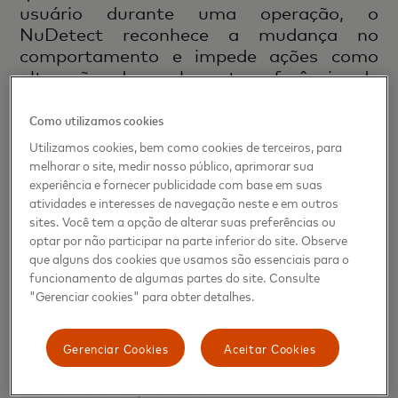
usuário durante uma operação, o
NuDetect reconhece a mudança no
comportamento e impede ações como
alteração de senhas, transferência de
milhas ou valores do cartão de crédito.
Como utilizamos cookies
Além de evitar fraudes e prejuízos às
Utilizamos cookies, bem como cookies de terceiros, para
finanças e à imagem dos negócios, o
melhorar o site, medir nosso público, aprimorar sua
NuDetect ajuda a melhorar a experiência
experiência e fornecer publicidade com base em suas
atividades e interesses de navegação neste e em outros
das pessoas. A análise de bilhões de perfis
sites. Você tem a opção de alterar suas preferências ou
comportamentais feita pelo programa
optar por não participar na parte inferior do site. Observe
evita atritos desnecessários, como
que alguns dos cookies que usamos são essenciais para o
submeter alguém a comprovar sua
funcionamento de algumas partes do site. Consulte
identidade por meio de outras etapas
"Gerenciar cookies" para obter detalhes.
além da senha. ​
Gerenciar Cookies
Aceitar Cookies