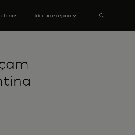
latórios
Idioma e região
nçam
ntina