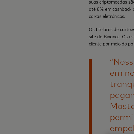
suas criptomoedas sã
até 8% em cashback d
caixas eletrônicos.
Os titulares de cartõe
site da Binance. Os u
cliente por meio do pa
“Noss
em no
tranq
pagam
Maste
permi
empol