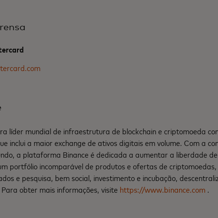
rensa
tercard
tercard.com
e
ra líder mundial de infraestrutura de blockchain e criptomoeda c
ue inclui a maior exchange de ativos digitais em volume. Com a co
do, a plataforma Binance é dedicada a aumentar a liberdade de 
um portfólio incomparável de produtos e ofertas de criptomoedas, 
dos e pesquisa, bem social, investimento e incubação, descentrali
 Para obter mais informações, visite
https://www.binance.com
.