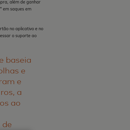
mpra, além de ganhar
o* em saques em
tão no aplicativo e no
cessar o suporte ao
e baseia
olhas e
pram e
ros, a
os ao
 de