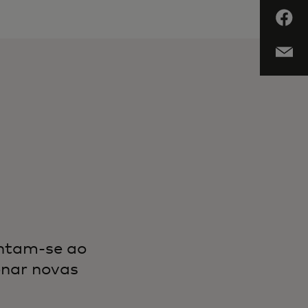
untam-se ao
onar novas