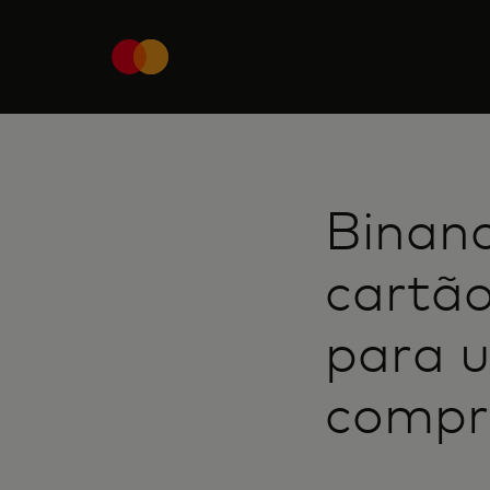
Binan
cartão
para u
compra