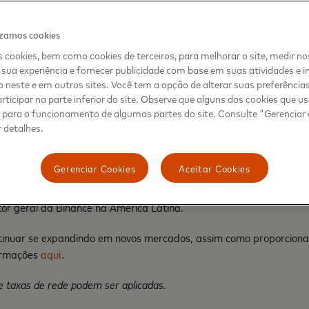
ios adicionais para criptomoedas 
 digitais de maneira segura e conf
izamos cookies
 cookies, bem como cookies de terceiros, para melhorar o site, medir no
enta, vice-presidente executivo de produtos e Inovação, Maste
sua experiência e fornecer publicidade com base em suas atividades e i
 neste e em outros sites. Você tem a opção de alterar suas preferência
rticipar na parte inferior do site. Observe que alguns dos cookies que 
s para o funcionamento de algumas partes do site. Consulte "Gerenciar
 detalhes.
m dos primeiros e mais óbvios casos de uso de criptomoedas, ma
Ao usar o cartão Binance, os comerciantes continuam a receber fi
Gerenciar Cookies
Aceitar Cookies
colherem. Acreditamos que o cartão Binance é um passo significat
ptomoedas e a adoção global e agora está disponível para usuário
tor geral da Binance na América Latina.
ntinuar se expandindo em novos mercados, assim como proporcion
formações
aqui
.
 e taxas de rede podem ser aplicadas.