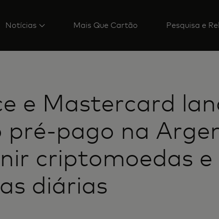
Notícias
Mais Que Cartão
Pesquisa e Re
ce e Mastercard la
 pré-pago na Arge
nir criptomoedas e
s diárias