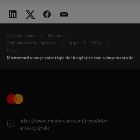
América Latina
Notícias
Comunicados de imprensa
pr-pt
2026
Março
Mastercard avança estratégia de IA agêntica com o lançamento do Virtu
https://www.mastercard.com/news/latin-
america/pt-br