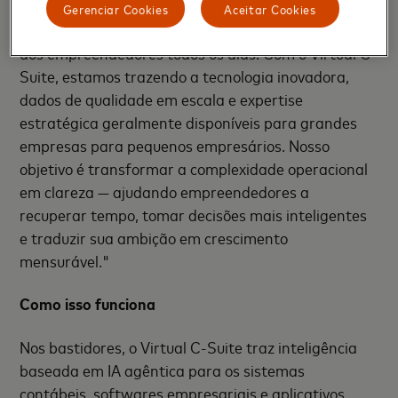
Barnett, Diretor Global de Pequenas e Médias
Gerenciar Cookies
Aceitar Cookies
Empresas da Mastercard. "Ouvimos essas pressões
dos empreendedores todos os dias. Com o Virtual C-
Suite, estamos trazendo a tecnologia inovadora,
dados de qualidade em escala e expertise
estratégica geralmente disponíveis para grandes
empresas para pequenos empresários. Nosso
objetivo é transformar a complexidade operacional
em clareza — ajudando empreendedores a
recuperar tempo, tomar decisões mais inteligentes
e traduzir sua ambição em crescimento
mensurável."
Como isso funciona
Nos bastidores, o Virtual C-Suite traz inteligência
baseada em IA agêntica para os sistemas
contábeis, softwares empresariais e aplicativos