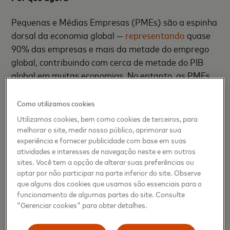
Pequenas e Médias Empresas (PMEs) são a espinha
dorsal da economia global —
representando
quase
90% das empresas e mais da metade do emprego
global, contribuindo com cerca de metade do PIB
global em muitas economias. No entanto, as PMEs
enfrentam uma complexidade financeira e
operacional crescente, muitas vezes dependendo de
Como utilizamos cookies
equipes enxutas ou carecendo de especialistas
Utilizamos cookies, bem como cookies de terceiros, para
dedicados para gerenciar as várias funções de
melhorar o site, medir nosso público, aprimorar sua
experiência e fornecer publicidade com base em suas
administrar um negócio.
atividades e interesses de navegação neste e em outros
sites. Você tem a opção de alterar suas preferências ou
"Pequenas empresas são os pilares das
optar por não participar na parte inferior do site. Observe
comunidades, mas é fácil para os proprietários
que alguns dos cookies que usamos são essenciais para o
perderem de vista as paixões que os inspiraram
funcionamento de algumas partes do site. Consulte
"Gerenciar cookies" para obter detalhes.
quando elas estão enterradas em planilhas e
espalhadas por múltiplas funções", disse Mark