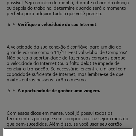
possível. Seja no início da manhã, durante a hora do almoço
ou depois do trabalho, determine quando será o momento
perfeito para adquirir tudo o que você precisa.
Verifique a velocidade da sua Internet
A velocidade da sua conexão é confiável para um dia de
grande volume como o 11/11 Festival Global de Compras?
Não perca a oportunidade de fazer suas compras porque
a velocidade da Internet (ou a falta dela) te impede de
concluir a transação. Se necessário, encontre um local com
capacidade suficiente de Internet, mas lembre-se de que
muitas outras pessoas farão o mesmo.
A oportunidade de ganhar uma viagem.
Com essas dicas em mente, você já possui todas as
ferramentas para que suas compras on-line sejam mais do
que bem-sucedidas. Além disso, se você usar seu cartão
Mastercard no AliExpress durante essa data, terá a
oportunidade de ganhar uma viagem a Trancoso na Bahia!