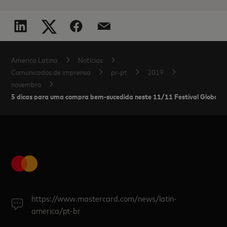
América Latina
Notícias
Comunicados de imprensa
pr-pt
2019
novembro
5 dicas para uma compra bem-sucedida neste 11/11 Festival Global
https://www.mastercard.com/news/latin-
america/pt-br