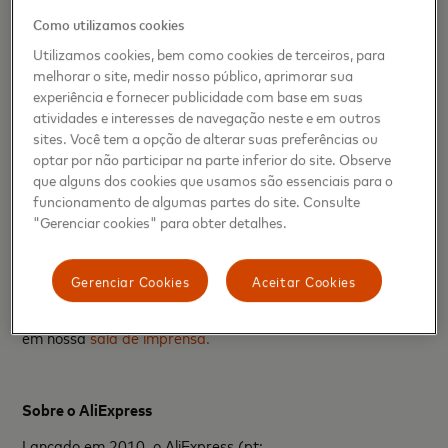
Visite o
site promocional
para mais informações.
Como utilizamos cookies
Utilizamos cookies, bem como cookies de terceiros, para
melhorar o site, medir nosso público, aprimorar sua
Sobre a Mastercard
experiência e fornecer publicidade com base em suas
atividades e interesses de navegação neste e em outros
A
Mastercard
(NYSE: MA),
www.mastercard.com
, é uma
sites. Você tem a opção de alterar suas preferências ou
empresa de tecnologia dentro da indústria global de
pagamentos. Operamos a rede de processamento de
optar por não participar na parte inferior do site. Observe
pagamentos mais rápida do mundo, conectando
que alguns dos cookies que usamos são essenciais para o
consumidores, instituições financeiras, comerciantes,
funcionamento de algumas partes do site. Consulte
governos e empresas a mais de 210 países e territórios. Os
"Gerenciar cookies" para obter detalhes.
produtos e soluções da Mastercard fazem das atividades
comerciais diárias, tais como fazer compras, viajar,
administrar uma empresa e gerenciar finanças, algo mais
Gerenciar Cookies
Aceitar Cookies
fácil, seguro e eficiente para todos. Siga-nos no
LinkedIn
e
no Twitter
@MastercardLAC
e junte-se às discussões de
nosso
Blog
e
inscreva-se
para receber as últimas notícias
em nossa
sala de imprensa.
Sobre o AliExpress
Lançado em 2010, o AliExpress (pt: