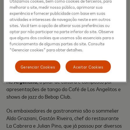
Utilizamos cookies, bem como cookies de terceiros, para
inserida no movimento
"Faça Parte: comece o que
melhorar o site, medir nosso público, aprimorar sua
experiência e fornecer publicidade com base em suas
não Preço"
, lançado pela Mastercard em maio com
atividades e interesses de navegação neste e em outros
o objetivo combater a fome e reduzir os efeitos da
sites. Você tem a opção de alterar suas preferências ou
pandemia. Com isso, o valor arrecadado com cada
optar por não participar na parte inferior do site. Observe
venda realizada pela equipe de concierge será
que alguns dos cookies que usamos são essenciais para o
funcionamento de algumas partes do site. Consulte
revertido para doação de alimentos aos mais
"Gerenciar cookies" para obter detalhes.
afetados pela pandemia, fazendo parte da meta de
doação de 2 milhões de refeições divulgada
inicialmente pelo movimento.
Gerenciar Cookies
Aceitar Cookies
Na
Argentina
, o pilar de cultura é composto por
apresentações de tango do Café de Los Angelitos e
shows de jazz do Bebop Club.
Os embaixadores de gastronomia são o sommelier
Aldo Graziani, Gastón Riveira, chef do restaurante
La Cabrera e Julian Pino, que já passou por diversos