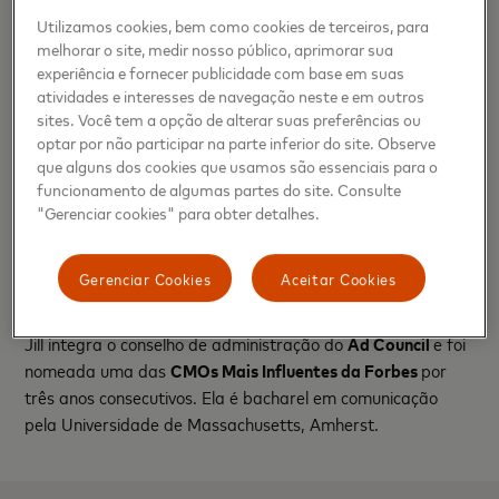
acordo com o ranking anual Best Global Brands da
Utilizamos cookies, bem como cookies de terceiros, para
Interbrand.
melhorar o site, medir nosso público, aprimorar sua
experiência e fornecer publicidade com base em suas
Experiência de Mercado
atividades e interesses de navegação neste e em outros
sites. Você tem a opção de alterar suas preferências ou
Antes de ingressar na Accenture em 2015, Jill ocupou
optar por não participar na parte inferior do site. Observe
cargos de liderança nível sênior na
BBDO e DDB
, duas das
que alguns dos cookies que usamos são essenciais para o
agências mais criativas do mundo. Em sua trajetória,
funcionamento de algumas partes do site. Consulte
entregou projetos premiados de desenvolvimento de marca
"Gerenciar cookies" para obter detalhes.
business-to-business, marketing digital e comunicações
para algumas das marcas mais icônicas do mercado,
Gerenciar Cookies
Aceitar Cookies
incluindo
AT&T e ExxonMobil.
Jill integra o conselho de administração do
Ad Council
e foi
nomeada uma das
CMOs Mais Influentes da Forbes
por
três anos consecutivos. Ela é bacharel em comunicação
pela Universidade de Massachusetts, Amherst.