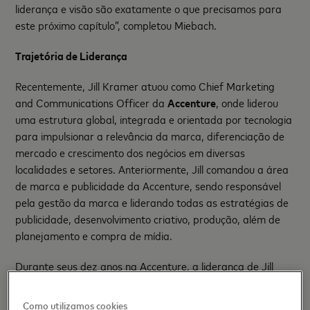
liderança e visão são exatamente o que precisamos para
este próximo capítulo”, completou Miebach.
Trajetória de Liderança
Recentemente, Jill Kramer atuou como Chief Marketing
and Communications Officer da
Accenture
, onde liderou
uma estrutura global, integrada e orientada por tecnologia
para impulsionar a relevância da marca, diferenciação de
mercado e crescimento dos negócios em diversas
localidades e setores. Anteriormente, Jill comandou a área
de marca e publicidade da Accenture, sendo responsável
pela gestão da marca e liderando todas as estratégias de
publicidade, desenvolvimento criativo, produção, além de
planejamento e compra de mídia.
Durante seus dez anos na Accenture, a liderança de Jill
ajudou a empresa a quase dobrar o valor de sua marca —
saltando de
US$ 12 bilhões para US$ 20,9 bilhões
, de
Como utilizamos cookies