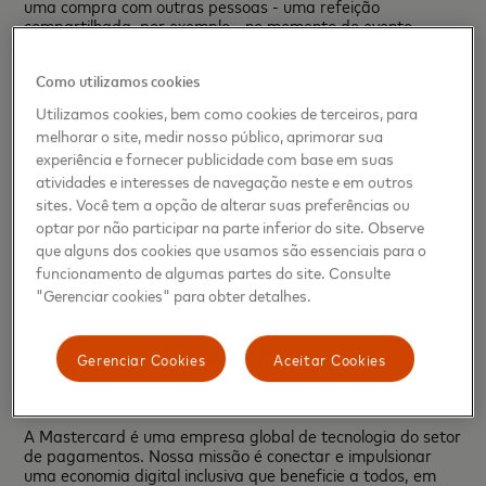
uma compra com outras pessoas - uma refeição
compartilhada, por exemplo - no momento do evento.
Futuro
Como utilizamos cookies
Até 2030, 55% dos brasileiros esperam que todas as
Utilizamos cookies, bem como cookies de terceiros, para
transações financeiras sejam em tempo real
. Mais de 40%
melhorar o site, medir nosso público, aprimorar sua
dos entrevistados acreditam que as lojas não aceitarão
experiência e fornecer publicidade com base em suas
mais pagamentos em dinheiro, enquanto 27% desejam
poder realizar pagamentos por meio de seus assistentes
atividades e interesses de navegação neste e em outros
virtuais e 25% acreditam que não haverá mais agências
sites. Você tem a opção de alterar suas preferências ou
bancárias – apenas bancos virtuais.
optar por não participar na parte inferior do site. Observe
que alguns dos cookies que usamos são essenciais para o
Sobre a pesquisa
funcionamento de algumas partes do site. Consulte
"Gerenciar cookies" para obter detalhes.
As entrevistas online foram conduzidas pela Kantar, por
solicitação da Mastercard, entre os dias 26 e 30 de maio
com 508 consumidores brasileiros bancarizados de todas
as regiões do país e portadores de smartphone.
Gerenciar Cookies
Aceitar Cookies
Sobre Mastercard
A Mastercard é uma empresa global de tecnologia do setor
de pagamentos. Nossa missão é conectar e impulsionar
uma economia digital inclusiva que beneficie a todos, em