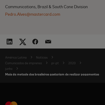
Communications, Brazil & South Cone Division
Pedro.Alves@mastercard.com
América Latina
Notícias
Comunicados de imprensa
pr-pt
2020
junho
Mais da metade dos brasileiros gostariam de realizar pagamentos em t