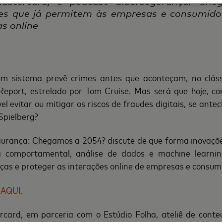
 Mastercard, o podcast Cibersegurança: Ch
es que já permitem às empresas e consumidore
s online
m sistema prevê crimes antes que aconteçam, no clássi
y Report, estrelado por Tom Cruise. Mas será que hoje, co
vel evitar ou mitigar os riscos de fraudes digitais, se ant
Spielberg?
urança: Chegamos a 2054? discute de que forma inovaçõe
tria comportamental, análise de dados e machine learn
as e proteger as interações online de empresas e consum
AQUI.
ercard, em parceria com o Estúdio Folha, ateliê de cont