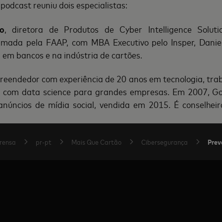
 podcast reuniu dois especialistas:
no
, diretora de Produtos de Cyber Intelligence Solut
rmada pela FAAP, com MBA Executivo pelo Insper, Danie
 em bancos e na indústria de cartões.
reendedor com experiência de 20 anos em tecnologia, tra
s, com data science para grandes empresas. Em 2007, G
núncios de mídia social, vendida em 2015. É conselhei
Prev
rensa
pr-pt
Mais Que Cartão
Cibersegurança