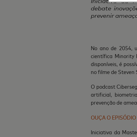
Iniciativa da
debate inovaçõ
prevenir ameaça
No ano de 2054, u
científica Minorit
disponíveis, é possí
no filme de Steven 
O podcast Ciberseg
artificial, biome
prevenção de ameaç
OUÇA O EPISÓDIO 
Iniciativa da Mast