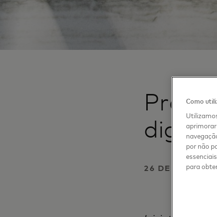
Preve
Como util
Utilizamos
digita
aprimorar 
navegação
por não pa
essenciai
para obter
26 DE NOVEMB