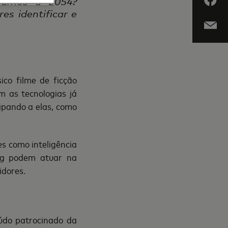
egamos a 2054?
s identificar e
co filme de ficção
m as tecnologias já
ecipando a elas, como
s como inteligência
ing podem atuar na
idores.
eúdo patrocinado da