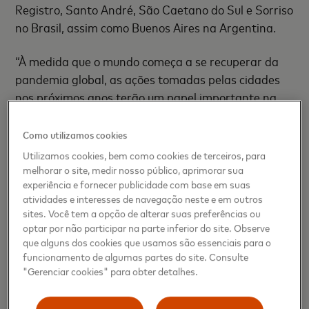
Registro, Santo André, São Caetano do Sul e Sorriso
no Brasil, assim como Buenos Aires na Argentina.
“À medida que o mundo começa a se recuperar da
pandemia global, as ações tomadas pelas cidades
nos próximos anos terão um papel importante na
determinação da resiliência futura. É essencial
garantir que, além do desenvolvimento econômico,
Como utilizamos cookies
as dimensões sociais e ambientais da
Utilizamos cookies, bem como cookies de terceiros, para
sustentabilidade também sejam consideradas”,
melhorar o site, medir nosso público, aprimorar sua
experiência e fornecer publicidade com base em suas
acrescentou Michael Froman, Vice-Presidente e
atividades e interesses de navegação neste e em outros
Presidente de Crescimento Estratégico da
sites. Você tem a opção de alterar suas preferências ou
Mastercard. “O BID trará conhecimento, percepções
optar por não participar na parte inferior do site. Observe
e alcance essenciais para os membros do City
que alguns dos cookies que usamos são essenciais para o
Possible na América Latina e em todo o mundo.”
funcionamento de algumas partes do site. Consulte
"Gerenciar cookies" para obter detalhes.
Este esforço conjunto BID-Mastercard