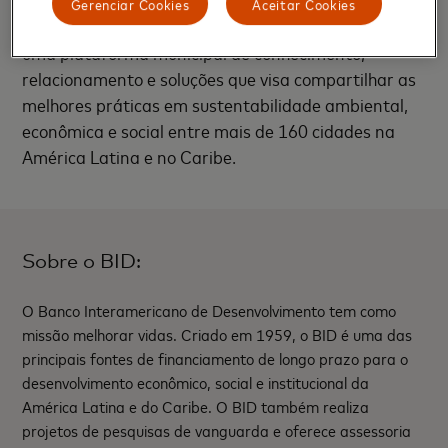
complementará o trabalho já realizado pelo BID por
Gerenciar Cookies
Aceitar Cookies
meio de sua Rede de Cidades. A Rede de Cidades é
uma plataforma municipal de conhecimento,
relacionamento e soluções que visa compartilhar as
melhores práticas em sustentabilidade ambiental,
econômica e social entre mais de 160 cidades na
América Latina e no Caribe.
Sobre o BID:
O Banco Interamericano de Desenvolvimento tem como
missão melhorar vidas. Criado em 1959, o BID é uma das
principais fontes de financiamento de longo prazo para o
desenvolvimento econômico, social e institucional da
América Latina e do Caribe. O BID também realiza
projetos de pesquisas de vanguarda e oferece assessoria