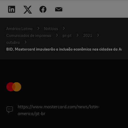
América Latina
Notícias
Comunicados de imprensa
pr-pt
2021
outubro
BID, Mastercard impulsarão a inclusão econômica nas cidades da Améri
https://www.mastercard.com/news/latin-
america/pt-br