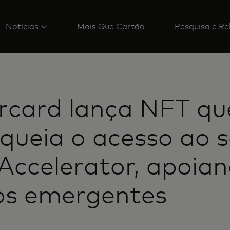
Notícias
Mais Que Cartão
Pesquisa e Re
rcard lança NFT qu
queia o acesso ao 
 Accelerator, apoia
os emergentes