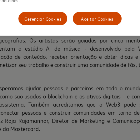
 prosperar nesta era impulsionada pela tecnologia, e 
 detalhes.
sica e Web3 podem desbloquear o programa após obte
Gerenciar Cookies
Aceitar Cookies
rnada no programa, a Mastercard selecionou cinco prom
geografias. Os artistas serão guiados por cinco mento
entam o estúdio AI de música - desenvolvido pela
riação de conteúdo, receber orientação e obter dicas e
netizar seu trabalho e construir uma comunidade de fãs,
speramos ajudar pessoas e parceiros em todo o mund
como são usados o blockchain e os ativos digitais – e co
cossistema. Também acreditamos que a Web3 pode 
onectar pessoas e construir comunidades em torno de 
diz Raja Rajamannar, Diretor de Marketing e Comunicaç
s da Mastercard.