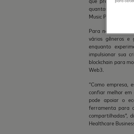
que precisam para
para obter
quantos fãs de mú
Music Pass.
Para narrar sua jo
vários gêneros e 
enquanto experim
impulsionar sua c
blockchain para mo
Web3.
“Como empresa, e
confiar melhor em 
pode apoiar o e
ferramenta para c
compartilhadas”, 
Healthcare Busines