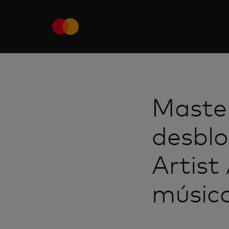
Maste
desblo
Artist
músic