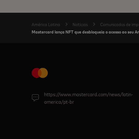
América Latina
Notícias
Comunicados de imp
Mastercard lança NFT que desbloqueia o acesso ao seu Ar
https://www.mastercard.com/news/latin-
america/pt-br