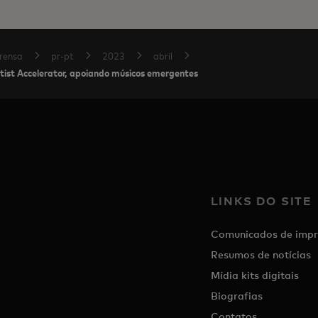
rensa
pr-pt
2023
abril
tist Accelerator, apoiando músicos emergentes
LINKS DO SITE
Comunicados de impr
Resumos de notícias
Mídia kits digitais
Biografias
Contatos