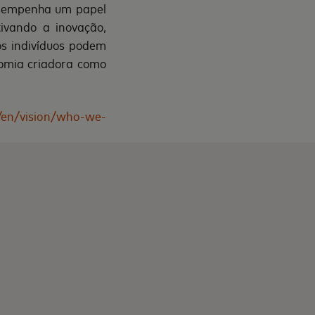
esempenha um papel
tivando a inovação,
os indivíduos podem
nomia criadora como
/en/vision/who-we-