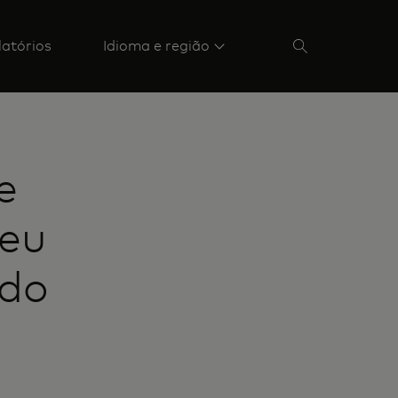
latórios
Idioma e região
e
seu
ndo