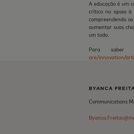
A educação é um c
crítico no apoio à
compreendendo os n
aumentar suas chan
um todo.
Para saber 
are/innovation/arti
BYANCA FREIT
Communications M
Byanca.Freitas@m