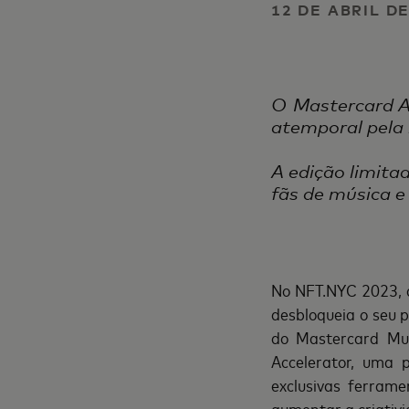
12 DE ABRIL D
O Mastercard A
atemporal pela m
A edição limita
fãs de música e
No NFT.NYC 2023, 
desbloqueia o seu 
do Mastercard Mu
Accelerator, uma 
exclusivas ferrame
aumentar a criativi