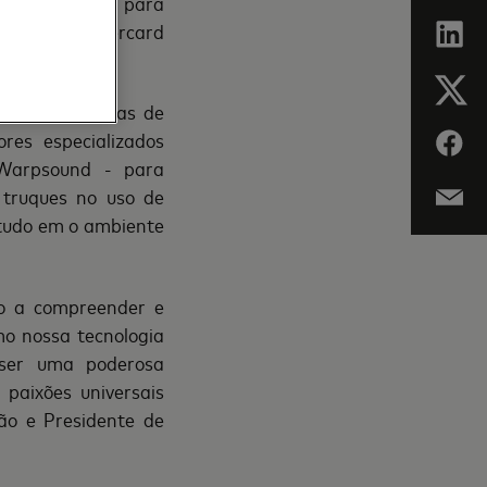
não há limite para
rem seu Mastercard
issores artistas de
res especializados
 Warpsound - para
 truques no uso de
 tudo em o ambiente
o a compreender e
mo nossa tecnologia
ser uma poderosa
paixões universais
ão e Presidente de