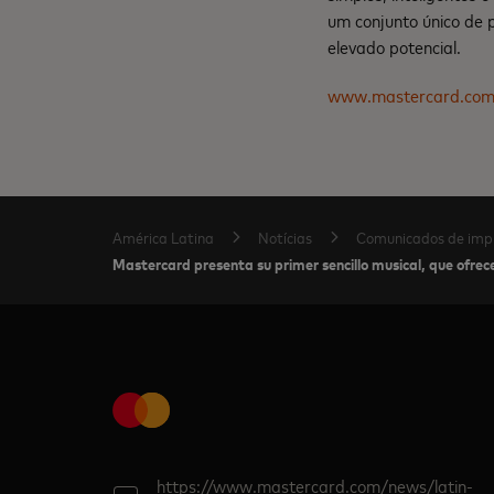
um conjunto único de 
elevado potencial.
www.mastercard.co
América Latina
Notícias
Comunicados de imp
Mastercard presenta su primer sencillo musical, que ofrec
https://www.mastercard.com/news/latin-