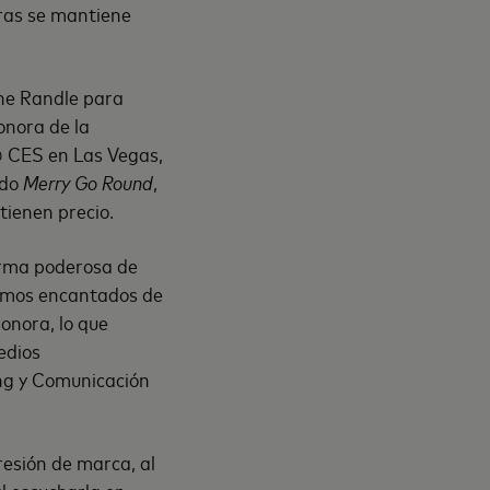
tras se mantiene
ine Randle para
onora de la
@ CES en Las Vegas,
ado
Merry Go Round
,
tienen precio.
orma poderosa de
tamos encantados de
onora, lo que
edios
ng y Comunicación
esión de marca, al