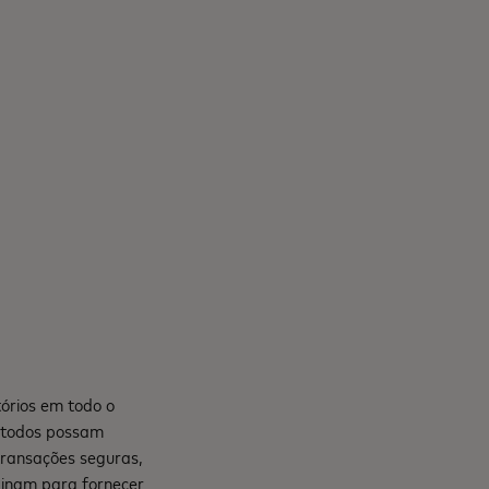
n
órios em todo o
e todos possam
transações seguras,
mbinam para fornecer