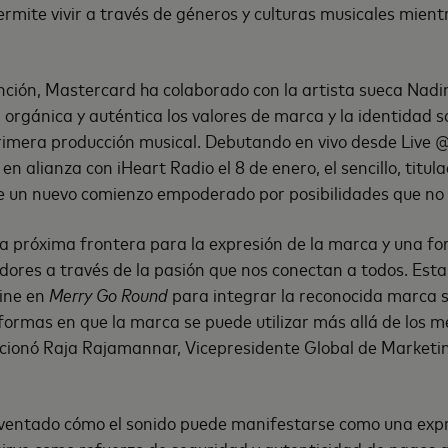
 permite vivir a través de géneros y culturas musicales mien
nción, Mastercard ha colaborado con la artista sueca Nad
orgánica y auténtica los valores de marca y la identidad s
imera producción musical. Debutando en vivo desde Live 
en alianza con iHeart Radio el 8 de enero, el sencillo, titul
de un nuevo comienzo empoderado por posibilidades que no 
ra próxima frontera para la expresión de la marca y una f
idores a través de la pasión que nos conectan a todos. Es
ine en
Merry Go Round
para integrar la reconocida marca s
formas en que la marca se puede utilizar más allá de los m
ncionó Raja Rajamannar, Vicepresidente Global de Marketi
ventado cómo el sonido puede manifestarse como una expr