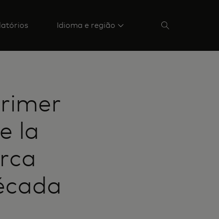
latórios
Idioma e região
primer
e la
arca
década