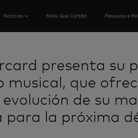
Notícias
Mais Que Cartão
Pesquisa e Re
card presenta su 
lo musical, que ofrec
 evolución de su m
 para la próxima 