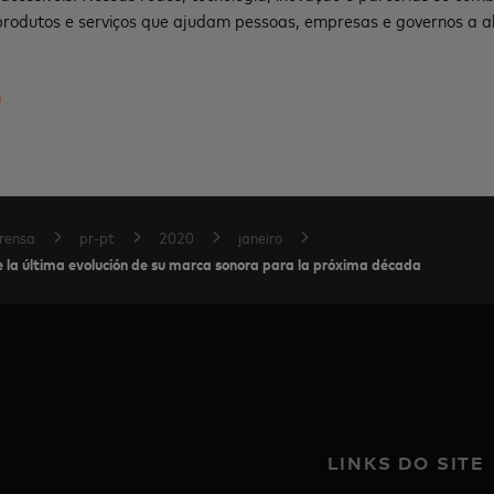
produtos e serviços que ajudam pessoas, empresas e governos a a
m
rensa
pr-pt
2020
janeiro
e la última evolución de su marca sonora para la próxima década
LINKS DO SITE