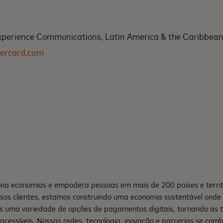
xperience Communications, Latin America & the Caribbea
ercard.com
na economias e empodera pessoas em mais de 200 países e territ
sos clientes, estamos construindo uma economia sustentável ond
s uma variedade de opções de pagamentos digitais, tornando as 
e acessíveis. Nossas redes, tecnologia, inovação e parcerias se co