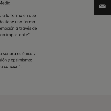
Media.
ala la forma en que
ido tiene una forma
emoción a través de
tan importante”. -
a sonora es única y
ión y optimismo:
a canción". -