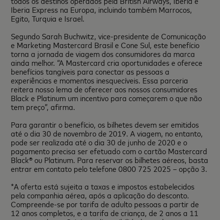
todos os destinos operados pela British Airways, Iberia e
Iberia Express na Europa, incluindo também Marrocos,
Egito, Turquia e Israel.
Segundo Sarah Buchwitz, vice-presidente de Comunicação
e Marketing Mastercard Brasil e Cone Sul, este benefício
torna a jornada de viagem dos consumidores da marca
ainda melhor. “A Mastercard cria oportunidades e oferece
benefícios tangíveis para conectar as pessoas a
experiências e momentos inesquecíveis. Essa parceria
reitera nosso lema de oferecer aos nossos consumidores
Black e Platinum um incentivo para começarem o que não
tem preço”, afirma.
Para garantir o benefício, os bilhetes devem ser emitidos
até o dia 30 de novembro de 2019. A viagem, no entanto,
pode ser realizada até o dia 30 de junho de 2020 e o
pagamento precisa ser efetuado com o cartão Mastercard
Black® ou Platinum. Para reservar os bilhetes aéreos, basta
entrar em contato pelo telefone 0800 725 2025 – opção 3.
*A oferta está sujeita a taxas e impostos estabelecidos
pela companhia aérea, após a aplicação do desconto.
Compreende-se por tarifa de adulto pessoas a partir de
12 anos completos, e a tarifa de criança, de 2 anos a 11