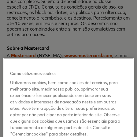
anos completos. Sujeito a disponibilidade na classe
específica (T/E). Consulte as condições gerais de uso, as
restrições, os black out dates, as políticas para alteração,
cancelamento e reembolso, e os destinos. Parcelamento em
até 10 vezes, em reais e sem juros. Os descontos não
podem ser combinados entre si nem são cumulativos com
outras promoções.
Sobre a Mastercard
A
Mastercard
(NYSE: MA),
www.mastercard.com
, é uma
empresa de tecnologia com foco na indústria global de
pagamentos. Nossa rede global de processamento de
Como utilizamos cookies
pagamentos conecta consumidores, instituições financeiras,
Utilizamos cookies, bem como cookies de terceiros, para
estabelecimentos comerciais, governos e empresas em
melhorar o site, medir nosso público, aprimorar sua
mais de 210 países e territórios. Os produtos e soluções
experiência e fornecer publicidade com base em suas
da Mastercard tornam as atividades diárias – tais como:
atividades e interesses de navegação neste e em outros
fazer compras, viajar, administrar um negócio e gerir as
sites. Você tem a opção de alterar suas preferências ou
finanças – mais fáceis, seguras e eficientes para todos.
optar por não participar na parte inferior do site. Observe
Siga-nos no Twitter
@MastercardNews
, participe das
que alguns dos cookies que usamos são essenciais para o
funcionamento de algumas partes do site. Consulte
discussões no blog
BeyondtheTransaction
e
inscreva-se
"Gerenciar cookies" para obter detalhes.
para receber as últimas notícias por meio do
Engagement