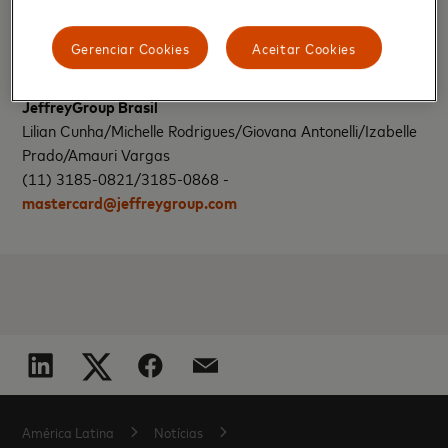
Bureau
.
Gerenciar Cookies
Aceitar Cookies
Informações para a imprensa:
JeffreyGroup Brasil
Lilian Cunha/Michelle Rodrigues/Giovana Antonelli/Izabelle
Prado/Amauri Vargas
(11) 3185-0821/3185-0868 -
mastercard@jeffreygroup.com
América Latina
Notícias