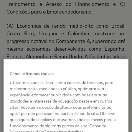
Treinamento e Acesso ao Financiamento e C)
Condições para o Empreendedorismo.
(A) Economias de renda média-alta como Brasil,
Costa Rica, Uruguai e Colômbia mostram um
progresso notável no Componente A, superando até
mesmo economias desenvolvidas como Espanha,
França, Alemanha e Reino Unido. A Colômbia lidera
a categoria “Mulheres Líderes Empresariais”, com
55% dos cargos de liderança ocupados por
Como utilizamos cookies
mulheres.
Utilizamos cookies, bem como cookies de terceiros, para
melhorar o site, medir nosso público, aprimorar sua
(B) A Argentina é o único país da região que
experiência e fornecer publicidade com base em suas
aparece entre os 20 melhores países do mundo no
atividades e interesses de navegação neste e em outros
sites. Você tem a opção de alterar suas preferências ou
Componente B (Treinamento e Acesso ao
optar por não participar na parte inferior do site. Observe
Financiamento). O país é seguido pelo Uruguai e
que alguns dos cookies que usamos são essenciais para o
Chile, que também se destacam pela atividade
funcionamento de algumas partes do site. Consulte
empreendedora na região.
"Gerenciar cookies" para obter detalhes.