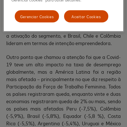
(C)
O Brasil é a economia da região que mais subiu
Gerenciar Cookies
Aceitar Cookies
em posições no Componente C.
Condições claras
de apoio ao empreendedorismo são essenciais para
a ativação do segmento, e Brasil, Chile e Colômbia
lideram em termos de intenção empreendedora.
Outro ponto que chamou a atenção foi que a Covid-
19 teve um alto impacto na taxa de desemprego
globalmente, mas a América Latina foi a região
mais afetada – principalmente no que diz respeito à
Participação da Força de Trabalho Feminina. Todos
os países registraram queda, enquanto vinte e duas
economias registraram queda de 2% ou mais, sendo
os países mais afetados Peru (-7,5%), Colômbia
(-5,9%), Brasil (-5,8%), Equador (-5,8 %), Costa
Rica (-5,5%), Argentina (-5,4%), Uruguai e México