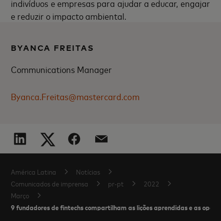
indivíduos e empresas para ajudar a educar, engajar
e reduzir o impacto ambiental.
BYANCA FREITAS
Communications Manager
Byanca.Freitas@mastercard.com
América Latina
Notícias
Comunicados de imprensa
pr-pt
2022
Março
9 fundadores de fintechs compartilham as lições aprendidas e as opo