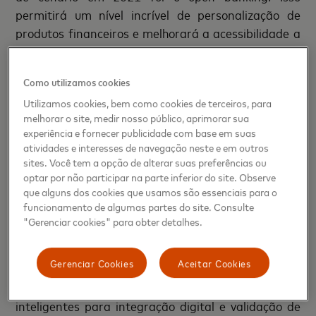
permitirá um nível incrível de personalização de
produtos financeiros e melhorará a acessibilidade a
novos serviços financeiros. Esse tipo de inovação só
pode ser possível aplicando mais segurança e
Como utilizamos cookies
tecnologia aos ecossistemas dessas corporações.
Utilizamos cookies, bem como cookies de terceiros, para
Por exemplo, o open banking permitirá que o usuário
melhorar o site, medir nosso público, aprimorar sua
conecte uma conta bancária antiga a um novo
experiência e fornecer publicidade com base em suas
banco, trazendo todos os dados e preferências com
atividades e interesses de navegação neste e em outros
ela. Mas para garantir que não seja uma fraude de
sites. Você tem a opção de alterar suas preferências ou
optar por não participar na parte inferior do site. Observe
aquisição de conta, o novo banco terá que fazer uma
que alguns dos cookies que usamos são essenciais para o
validação de identidade. Assim, com o open banking,
funcionamento de algumas partes do site. Consulte
novas tecnologias para melhorar a segurança desse
"Gerenciar cookies" para obter detalhes.
processo também serão uma grande tendência”.
Gerenciar Cookies
Aceitar Cookies
Lincoln Ando é CEO da
idwall
, com sede em São
Paulo, que desenvolve soluções integradas e
inteligentes para integração digital e validação de