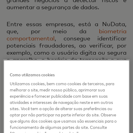
aumentar a segurança de dados.
Entre essas empresas, está a NuData,
que, por meio da
biometria
comportamental
, consegue identificar
potenciais fraudadores, ao verificar, por
exemplo, como o usuário digita ou segura
o aparelho, o horário da transação e sua
conexão, aumentando assim a segurança
e garantindo uma melhor experiência ao
Como utilizamos cookies
consumidor.
Utilizamos cookies, bem como cookies de terceiros, para
melhorar o site, medir nosso público, aprimorar sua
experiência e fornecer publicidade com base em suas
Analisando grandes volumes de dados,
a
atividades e interesses de navegação neste e em outros
americana Brighterion, outra empresa da
sites. Você tem a opção de alterar suas preferências ou
Mastercard, utiliza inteligência artificial
optar por não participar na parte inferior do site. Observe
para prevenção de fraudes, análise de
que alguns dos cookies que usamos são essenciais para o
negócios e predição de comportamento
.
funcionamento de algumas partes do site. Consulte