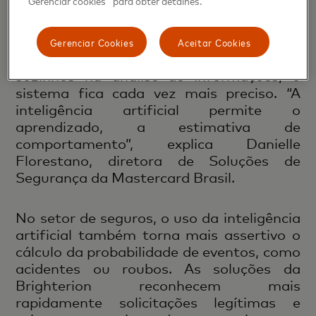
"Gerenciar cookies" para obter detalhes.
Graças à tecnologia conhecida
como
machine learning
, em que os
Gerenciar Cookies
Aceitar Cookies
programas de computador se aprimoram
sozinhos na análise de informações, o
sistema fica cada vez mais preciso. “A
inteligência artificial permite o
aprendizado, a estimativa de
comportamento”, explica Danielle
Florestano, diretora de Soluções de
Segurança da Mastercard Brasil.
No setor de seguros, o uso da inteligência
artificial também torna mais assertivo o
cálculo da probabilidade de eventos, como
acidentes ou roubos. As soluções da
Brighterion reconhecem mais
rapidamente solicitações legítimas e