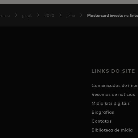
Mastercard investe na fint
rensa
pr-pt
2020
julho
LINKS DO SITE
Comunicados de impr
Resumos de notícias
Mídia kits digitais
Biografias
Contatos
Biblioteca de mídia