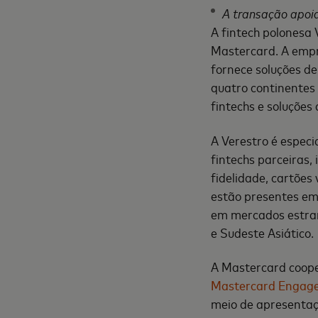
A transação apoia
A fintech polonesa
Mastercard. A empre
fornece soluções d
quatro continentes 
fintechs e soluções
A Verestro é especi
fintechs parceiras,
fidelidade, cartões
estão presentes em 
em mercados estran
e Sudeste Asiático.
A Mastercard coope
Mastercard Engage
meio de apresentaçõ