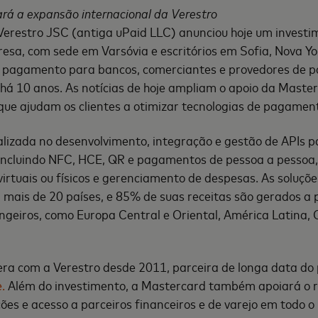
rá a expansão internacional da Verestro
 Verestro JSC (antiga uPaid LLC) anunciou hoje um invest
sa, com sede em Varsóvia e escritórios em Sofia, Nova Yo
e pagamento para bancos, comerciantes e provedores de
há 10 anos. As notícias de hoje ampliam o apoio da Master
 que ajudam os clientes a otimizar tecnologias de pagamen
alizada no desenvolvimento, integração e gestão de APIs 
 incluindo NFC, HCE, QR e pagamentos de pessoa a pessoa,
 virtuais ou físicos e gerenciamento de despesas. As soluçõ
mais de 20 países, e 85% de suas receitas são gerados a p
geiros, como Europa Central e Oriental, América Latina, 
ra com a Verestro desde 2011, parceira de longa data d
.
Além do investimento, a Mastercard também apoiará o 
es e acesso a parceiros financeiros e de varejo em todo o