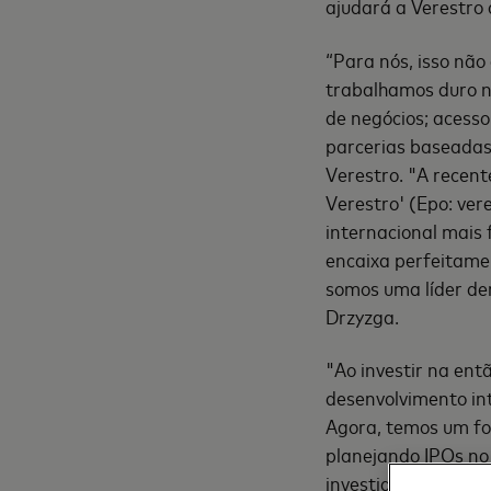
ajudará a Verestro
“Para nós, isso nã
trabalhamos duro n
de negócios; acesso
parcerias baseadas
Verestro. "A recen
Verestro' (Epo: vere
internacional mais
encaixa perfeitame
somos uma líder de
Drzyzga.
"Ao investir na en
desenvolvimento int
Agora, temos um fo
planejando IPOs no
investidor e chefe 