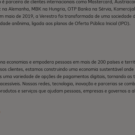
o é parceira de clientes internacionais como Mastercard, Austriac
nk na Alemanha, MBK na Hungria, OTP Banka na Sérvia, Komercija
Em maio de 2019, a Verestro foi transformada de uma sociedade d
dade anônima, ligada aos planos de Oferta Pública Inicial (IPO).
na economias e empodera pessoas em mais de 200 países e territ
sos clientes, estamos construindo uma economia sustentável ond
s uma variedade de opções de pagamentos digitais, tornando as 
e acessíveis. Nossas redes, tecnologia, inovação e parcerias se co
produtos e serviços que ajudam pessoas, empresas e governos a a
m