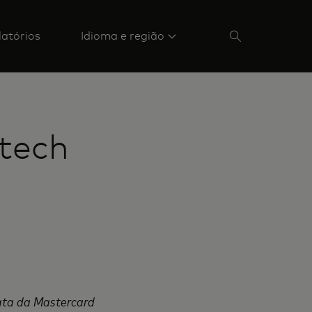
latórios
Idioma e região
ntech
ata da Mastercard