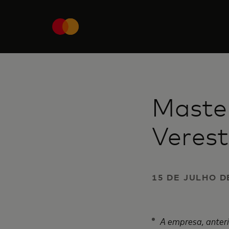
Master
Verest
15 DE JULHO D
A empresa, anter