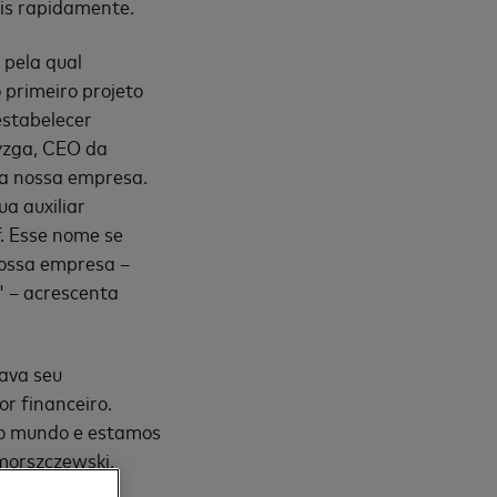
is rapidamente.
 pela qual
 primeiro projeto
estabelecer
zyzga, CEO da
da nossa empresa.
ua auxiliar
. Esse nome se
nossa empresa –
" – acrescenta
rava seu
r financeiro.
do mundo e estamos
morszczewski,