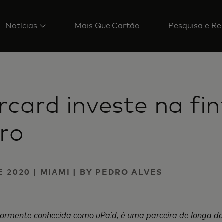
Notícias
Mais Que Cartão
Pesquisa e Re
card investe na fi
ro
E 2020 | MIAMI | BY PEDRO ALVES
iormente conhecida como uPaid, é uma
parceira
de longa d