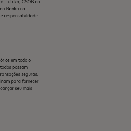
ard, Tutuka, CSOB na
lna Banka na
e responsabilidade
órios em todo o
e todos possam
transações seguras,
mbinam para fornecer
lcançar seu mais