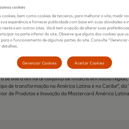
izamos cookies
stamos extremamente comprometidos em adquirir novos cl
 cookies, bem como cookies de terceiros, para melhorar o site, medir no
deste Asiático. Já iniciamos projetos nesses lugares e t
sua experiência e fornecer publicidade com base em suas atividades e i
o nos faz olhar para novos locais e para a nossa operaçã
 neste e em outros sites. Você tem a opção de alterar suas preferência
 de nossos clientes e parceiros, estamos planejando escri
rticipar na parte inferior do site. Observe que alguns dos cookies que 
s para o funcionamento de algumas partes do site. Consulte "Gerenciar
centa Tomasz Kupka, chefe de vendas da Verestro.
 detalhes.
o prazer de investir na Verestro para apoiar sua expansão
techs estão contribuindo para a rápida transformação digit
Gerenciar Cookies
Aceitar Cookies
ais convenientes e simples. Como parceira de muitas das p
o se une a um forte conjunto de fintechs em nossa região
tipo de transformação na América Latina e no Caribe”, diz
nior de Produtos e Inovação da Mastercard América Latina