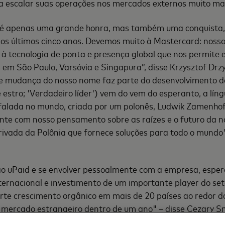
 a escalar suas operações nos mercados externos muito ma
o é apenas uma grande honra, mas também uma conquista,
os últimos cinco anos. Devemos muito à Mastercard: nosso
 à tecnologia de ponta e presença global que nos permite 
 em São Paulo, Varsóvia e Singapura”, disse Krzysztof Dr
te mudança do nosso nome faz parte do desenvolvimento 
 estro; 'Verdadeiro líder') vem do vem do esperanto, a líng
 falada no mundo, criada por um polonês, Ludwik Zamenhof
nte com nosso pensamento sobre as raízes e o futuro da 
rivada da Polônia que fornece soluções para todo o mundo
tão uPaid e se envolver pessoalmente com a empresa, espe
ernacional e investimento de um importante player do seto
rte crescimento orgânico em mais de 20 países ao redor 
 mercado estrangeiro dentro de um ano" – disse Cezary S
do conselho de supervisão da Verestro.