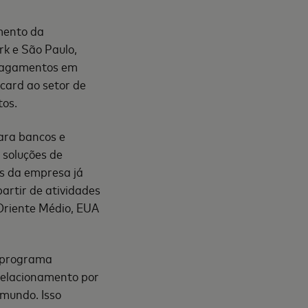
imento da
rk e São Paulo,
 pagamentos em
card ao setor de
tos.
para bancos e
 soluções de
es da empresa já
artir de atividades
Oriente Médio, EUA
o programa
relacionamento por
 mundo. Isso