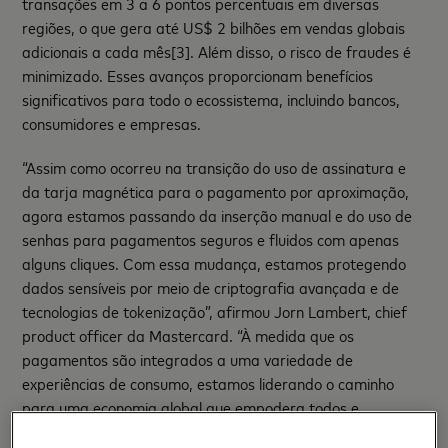
transações em 3 a 6 pontos percentuais em diversas
regiões, o que gera até US$ 2 bilhões em vendas globais
adicionais a cada mês
[3]. Além disso, o risco de fraudes é
minimizado. Esses avanços proporcionam benefícios
significativos para todo o ecossistema, incluindo bancos,
consumidores e empresas.
“Assim como ocorreu na transição do uso de assinatura e
da tarja magnética para o pagamento por aproximação,
agora estamos passando da inserção manual e do uso de
senhas para pagamentos seguros e fluidos com apenas
alguns cliques. Com essa mudança, estamos protegendo
dados sensíveis por meio de criptografia avançada e de
tecnologias de tokenização”, afirmou Jorn Lambert, chief
product officer da Mastercard. “À medida que os
pagamentos são integrados a uma variedade de
experiências de consumo, estamos liderando o caminho
para uma economia global que empodera todos e
proporciona aos consumidores maior controle, conveniência