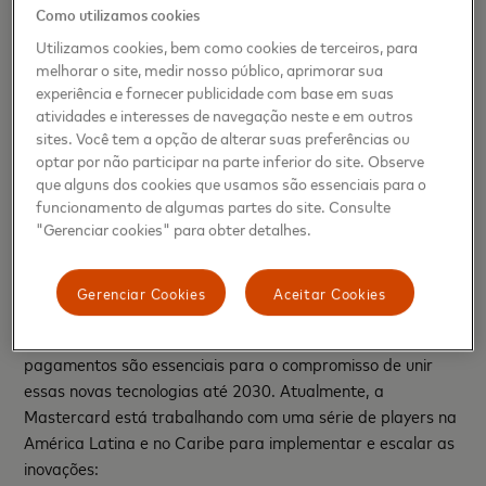
e tranquilidade. Ao mesmo tempo, abrimos novas
Como utilizamos cookies
possibilidades de vendas para os comerciantes e reduzimos
Utilizamos cookies, bem como cookies de terceiros, para
o risco de fraudes para os emissores.”
melhorar o site, medir nosso público, aprimorar sua
experiência e fornecer publicidade com base em suas
“Os consumidores da América Latina e do Caribe estão
atividades e interesses de navegação neste e em outros
utilizando soluções digitais para serviços financeiros para
sites. Você tem a opção de alterar suas preferências ou
melhorar suas vidas, e estamos felizes em ver tantos
optar por não participar na parte inferior do site. Observe
que alguns dos cookies que usamos são essenciais para o
parceiros adotando tecnologias que aumentam a confiança
funcionamento de algumas partes do site. Consulte
nos pagamentos digitais e levam a experiência de compras
"Gerenciar cookies" para obter detalhes.
online a um novo nível”, afirmou Silvana Hernandez, vice-
presidente executiva de Core Payments da Mastercard na
América Latina e no Caribe.
Gerenciar Cookies
Aceitar Cookies
A parceria contínua e o impulso em todo o ecossistema de
pagamentos são essenciais para o compromisso de unir
essas novas tecnologias até 2030. Atualmente, a
Mastercard está trabalhando com uma série de players na
América Latina e no Caribe para implementar e escalar as
inovações: