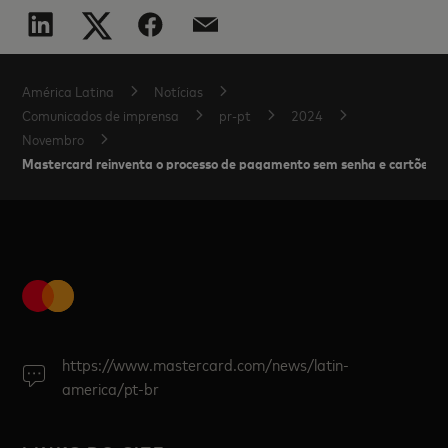
América Latina
Notícias
Comunicados de imprensa
pr-pt
2024
Novembro
Mastercard reinventa o processo de pagamento sem senha e cartões 
https://www.mastercard.com/news/latin-
america/pt-br